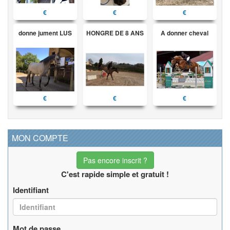
€
€
€
donne jument LUS
HONGRE DE 8 ANS
A donner cheval
€
€
€
MON COMPTE
Pas encore inscrit ?
C'est rapide simple et gratuit !
Identifiant
Mot de passe