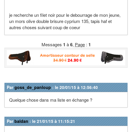
je recherche un filet noir pour le debourrage de mon jeune,
un mors olive double brisure cyprium 135, tapis haf et
autres choses suivant coup de coeur
Messages
1
à
6
,
Page
:
1
Par
goss_de_panloup
: le 20/01/15 à 12:56:40
Quelque chose dans ma liste en échange ?
Par
baldan
: le 21/01/15 à 11:15:21