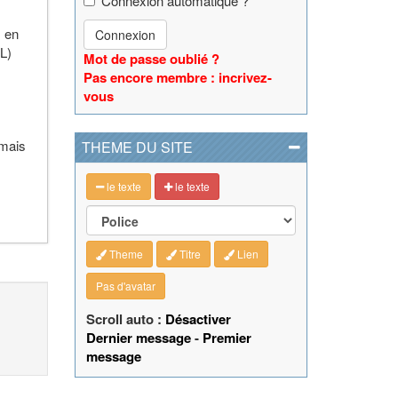
Connexion automatique ?
, en
Connexion
L)
Mot de passe oublié ?
Pas encore membre : incrivez-
vous
 mais
THEME DU SITE
le texte
le texte
Theme
Titre
Lien
Pas d'avatar
Scroll auto :
Désactiver
Dernier message
-
Premier
message