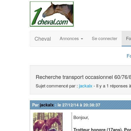
Cheval
Annonces
Se connecter
F
F
Recherche transport occasionnel 60/76/
Sujet commencé par :
jackalx
- Il y a 1 réponses 
Par
jackalx
: le 27/12/14 à 20:38:37
Bonjour,
Trotteur hongre (17ans), Pon