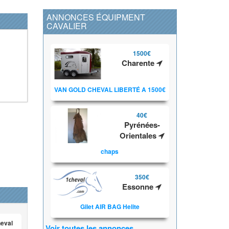
ANNONCES ÉQUIPMENT
CAVALIER
1500€
Charente
VAN GOLD CHEVAL LIBERTÉ A 1500€
40€
Pyrénées-
Orientales
chaps
350€
Essonne
Gilet AIR BAG Helite
heval
Voir toutes les annonces