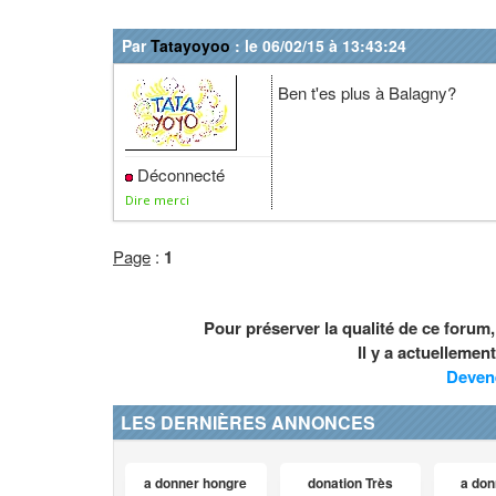
Par
Tatayoyoo
: le 06/02/15 à 13:43:24
Ben t'es plus à Balagny?
Déconnecté
Dire merci
Page
:
1
Pour préserver la qualité de ce forum
Il y a actuelleme
Deven
LES DERNIÈRES ANNONCES
a donner hongre
donation Très
a don