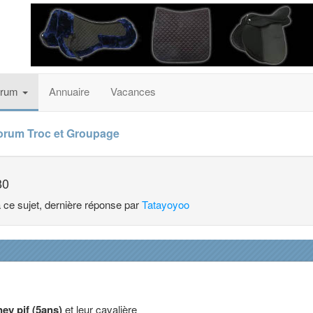
orum
Annuaire
Vacances
orum Troc et Groupage
80
à ce sujet, dernière réponse par
Tatayoyoo
ey pif (5ans)
et leur cavalière