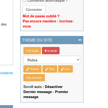
Connexion automatique ?
Connexion
Mot de passe oublié ?
Pas encore membre : incrivez-
u des
vous
THEME DU SITE
le texte
le texte
Theme
Titre
Lien
écédente
Pas d'avatar
Scroll auto :
Désactiver
Dernier message
-
Premier
message