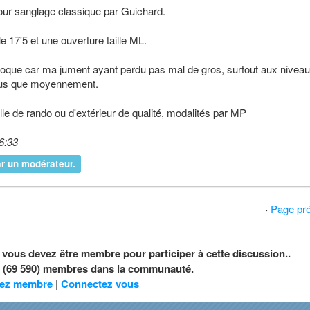
pour sanglage classique par Guichard.
lle 17'5 et une ouverture taille ML.
 troque car ma jument ayant perdu pas mal de gros, surtout aux nivea
 plus que moyennement.
le de rando ou d'extérieur de qualité, modalités par MP
6:33
r un modérateur.
·
Page pr
, vous devez être membre pour participer à cette discussion..
nt (69 590) membres dans la communauté.
ez membre
|
Connectez vous