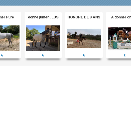
ner Pure
donne jument LUS
HONGRE DE 8 ANS
A donner c
€
€
€
€