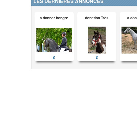
LES DERNIÈRES ANNONCES
a donner hongre
donation Très
a don
€
€