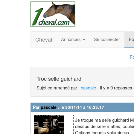
Cheval
Annonces
Se connecter
F
F
Troc selle guichard
Sujet commencé par :
pascale
- Il y a 0 réponses
Par
pascale
: le 30/11/14 à 16:33:17
Je troque ma selle guichard Mo
dessus de selle mattes, couleur 
Options taquets volumineux.