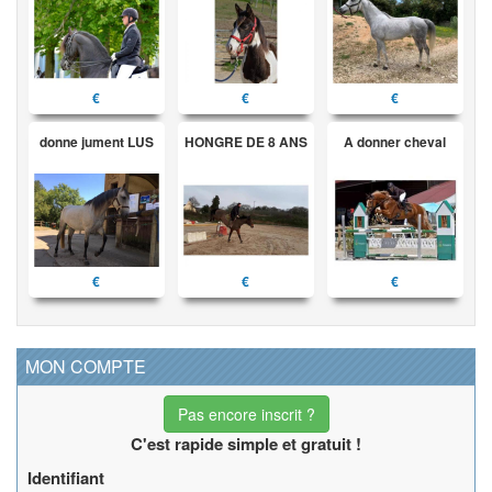
€
€
€
donne jument LUS
HONGRE DE 8 ANS
A donner cheval
€
€
€
MON COMPTE
Pas encore inscrit ?
C'est rapide simple et gratuit !
Identifiant