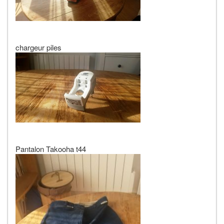
chargeur piles
Pantalon Takooha t44