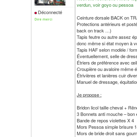
verdun, voir goyo ou pessoa
Déconnecté
Ceinture dorsale BACK on TRA
Dire merci
Protections antérieurs et post
back on track …)
Tapis feutre ou autre assez é
donc même si état moyen à v
Tapis HAF selon modèle / form
Éventuellement, selle de dres
Étriers de préférence avec œil
Croupière ou avaloire même 
Étrivières et lanières cuir di
Manuel de dressage, équitation 
Je propose :
Bridon licol taille cheval + R
3 Bonnets anti mouche – bon é
Bande de repos violettes X 4
Mors Pessoa simple brisure 
Mors de bride droit sans gou