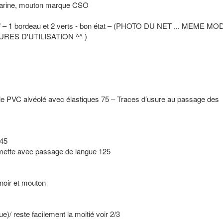
marine, mouton marque CSO
na" – 1 bordeau et 2 verts - bon état – (PHOTO DU NET ... MEME M
ES D'UTILISATION ^^ )
e PVC alvéolé avec élastiques 75 – Traces d’usure au passage des
145
rmette avec passage de langue 125
 noir et mouton
e)/ reste facilement la moitié voir 2/3