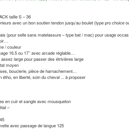
CK taille S – 36
érieurs avec un bon soutien tendon jusqu’au boulet (type pro choice o
pais (pour selle sans matelassure – type bat / mac) pour usage occas
oir…
e / couleur
sage 16.5 ou 17’’ avec arcade réglable…
 assez large pour passer des étrivières large
état moyen
verses, bouclerie, pièce de harnachement…
étho, en liberté, soin du cheval ... à proposer
ênes en cuir et sangle avec mousqueton
tat –
145
rmette avec passage de langue 125