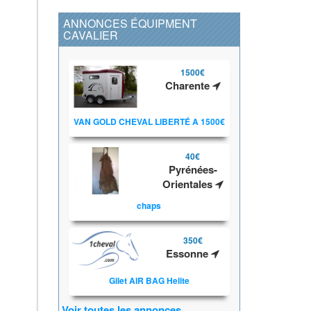
ANNONCES ÉQUIPMENT
CAVALIER
1500€
Charente
VAN GOLD CHEVAL LIBERTÉ A 1500€
40€
Pyrénées-
Orientales
chaps
350€
Essonne
Gilet AIR BAG Helite
Voir toutes les annonces