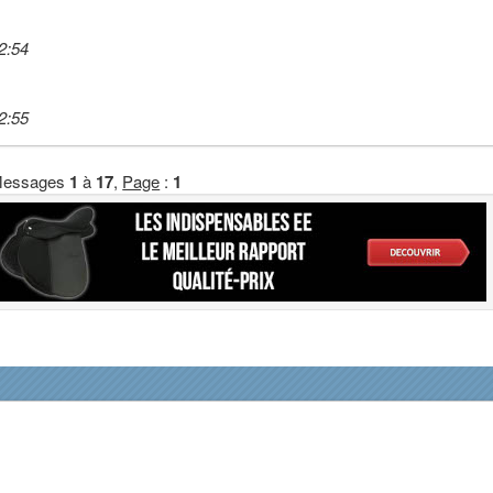
2:54
2:55
essages
1
à
17
,
Page
:
1