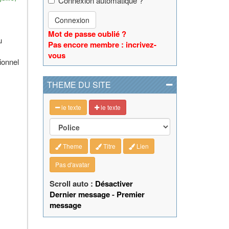
Connexion automatique ?
Connexion
Mot de passe oublié ?
u
Pas encore membre : incrivez-
vous
ionnel
THEME DU SITE
le texte
le texte
Theme
Titre
Lien
Pas d'avatar
Scroll auto :
Désactiver
Dernier message
-
Premier
message