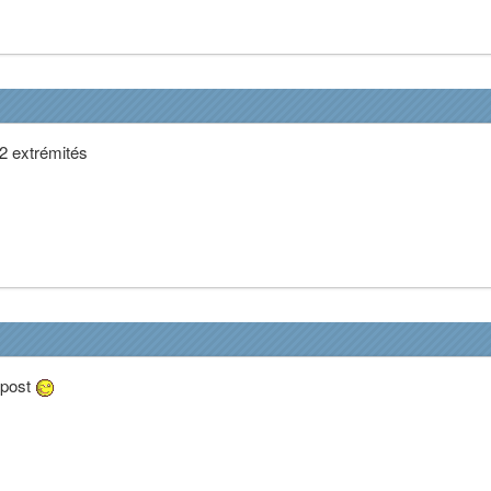
 2 extrémités
n post