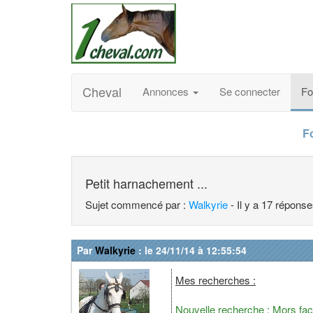
Cheval
Annonces
Se connecter
F
F
Petit harnachement ...
Sujet commencé par :
Walkyrie
- Il y a 17 répons
Par
Walkyrie
: le 24/11/14 à 12:55:54
Mes recherches :
Nouvelle recherche : Mors façon 