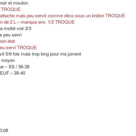
 noir et mouton
yen TROQUE
ur l’attache mais peu servir comme déco sous un bridon TROQUE
don de 2 L – manque env. 1/3 TROQUE
a moitié voir 2/3
s peu servi
bon état
 peu servi TROQUE
rvit 5/6 fois mais trop long pour ma jument
at moyen
ue – XS / 36-38
NEUF – 38-40
0:08