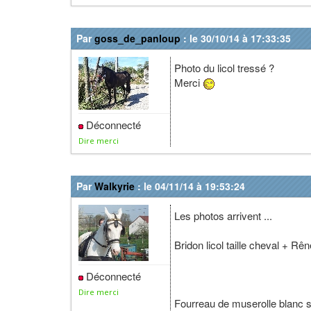
Par
goss_de_panloup
: le 30/10/14 à 17:33:35
Photo du licol tressé ?
Merci
Déconnecté
Dire merci
Par
Walkyrie
: le 04/11/14 à 19:53:24
Les photos arrivent ...
Bridon licol taille cheval + R
Déconnecté
Dire merci
Fourreau de muserolle blanc 