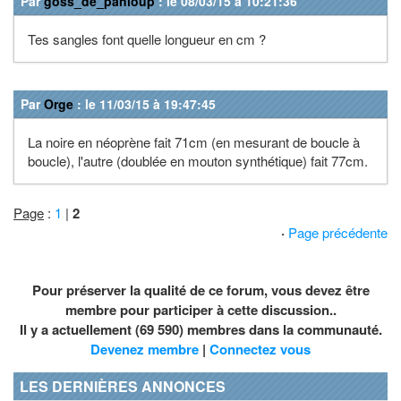
Par
goss_de_panloup
: le 08/03/15 à 10:21:36
Tes sangles font quelle longueur en cm ?
Par
Orge
: le 11/03/15 à 19:47:45
La noire en néoprène fait 71cm (en mesurant de boucle à
boucle), l'autre (doublée en mouton synthétique) fait 77cm.
Page
:
1
|
2
·
Page précédente
Pour préserver la qualité de ce forum, vous devez être
membre pour participer à cette discussion..
Il y a actuellement (69 590) membres dans la communauté.
Devenez membre
|
Connectez vous
LES DERNIÈRES ANNONCES