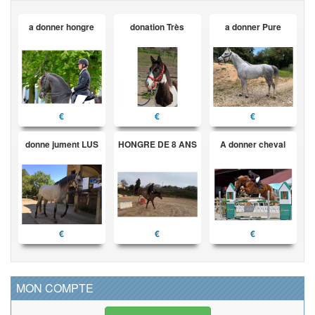
a donner hongre
donation Très
a donner Pure
€
€
€
donne jument LUS
HONGRE DE 8 ANS
A donner cheval
€
€
€
MON COMPTE