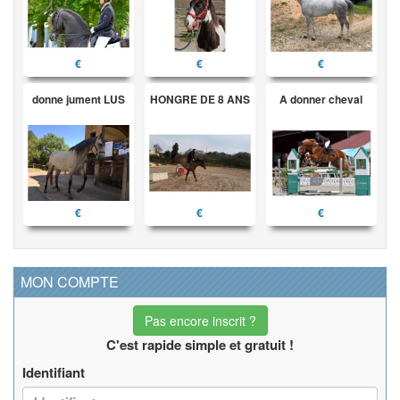
€
€
€
donne jument LUS
HONGRE DE 8 ANS
A donner cheval
€
€
€
MON COMPTE
Pas encore inscrit ?
C'est rapide simple et gratuit !
Identifiant