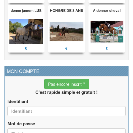
donne jument LUS
HONGRE DE 8 ANS
A donner cheval
€
€
€
MON COMPTE
Pas encore inscrit ?
C'est rapide simple et gratuit !
Identifiant
Mot de passe