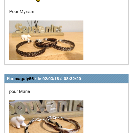
Pour Myriam
Par
magaly56
: le 02/03/18 à 08:32:20
pour Marie