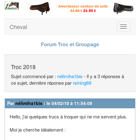
Cheval
Toggle
navigati
Forum Troc et Groupage
Troc 2018
Sujet commencé par :
nélimiha1bis
- Il y a 3 réponses à
ce sujet, dernière réponse par
reining69
Par
nélimiha1bis
: le 04/02/18 à 11:54:09
Hello, j'ai quelques trucs à troquer qui ne me servent plus.
Moi je cherche idéalement :