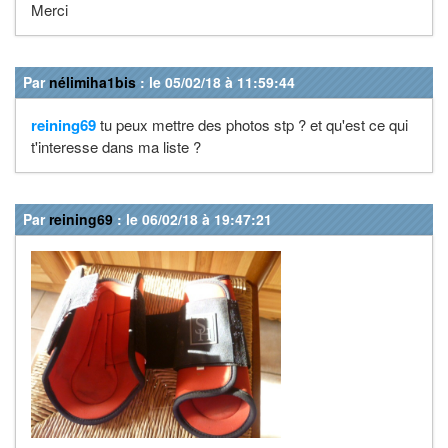
Merci
Par
nélimiha1bis
: le 05/02/18 à 11:59:44
reining69
tu peux mettre des photos stp ? et qu'est ce qui
t'interesse dans ma liste ?
Par
reining69
: le 06/02/18 à 19:47:21