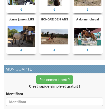
€
€
€
donne jument LUS
HONGRE DE 8 ANS
A donner cheval
€
€
€
MON COMPTE
Pas encore inscrit ?
C'est rapide simple et gratuit !
Identifiant