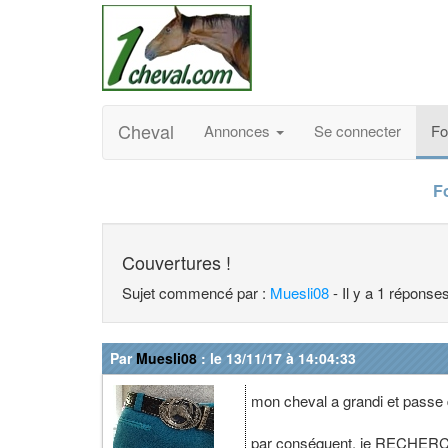
Cheval
Annonces
Se connecter
F
F
Couvertures !
Sujet commencé par :
Muesli08
- Il y a 1 réponse
Par
Muesli08
: le 13/11/17 à 14:04:33
mon cheval a grandi et passe d
par conséquent, je RECHERCH