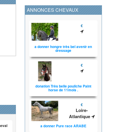
ANNONCES CHEVAUX
€
a donner hongre très bel avenir en
dressage
€
donation Très belle pouliche Paint
horse de 11mois .
€
Loire-
Atlantique
heval
a donner Pure race ARABE