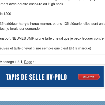
alement avec couvre encolure ou High neck
de 1200
5 extérieur harry's horse marron, et une 135 d'écurie, elles sont en 
hotos, je ferais sur demande.
 transport NEUVES JMR prune taille cheval que je peux troquer contre
neuves et taille cheval (il me semble que c'est BR la marque)
Message
1
à
1
,
Page
:
1