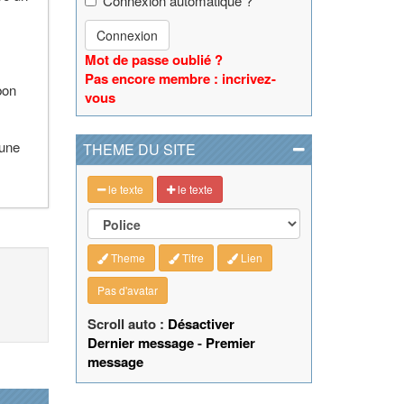
Connexion automatique ?
Connexion
Mot de passe oublié ?
Pas encore membre : incrivez-
bon
vous
 une
THEME DU SITE
le texte
le texte
Theme
Titre
Lien
Pas d'avatar
Scroll auto :
Désactiver
Dernier message
-
Premier
message