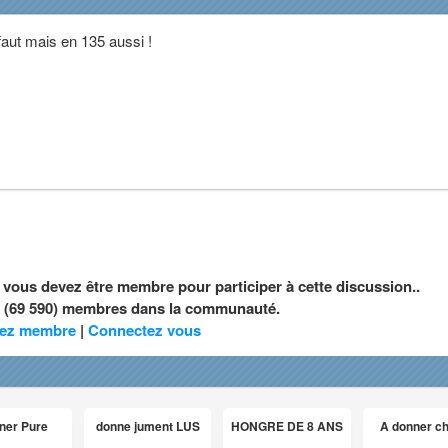
faut mais en 135 aussi !
, vous devez être membre pour participer à cette discussion..
nt (69 590) membres dans la communauté.
ez membre
|
Connectez vous
ner Pure
donne jument LUS
HONGRE DE 8 ANS
A donner c