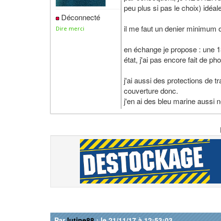
peu plus si pas le choix) idé
Déconnecté
il me faut un denier minimum 
Dire merci
en échange je propose : une 13
état, j'ai pas encore fait de p
j'ai aussi des protections de
couverture donc.
j'en ai des bleu marine aussi 
Par
lutine88
: le 21/11/17 à 12:53:03