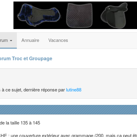
orum
Annuaire
Vacances
orum Troc et Groupage
s à ce sujet, dernière réponse par
lutine88
e la taille 135 à 145
E : une couverture extérieur avec grammage (200, mais ça peut êt