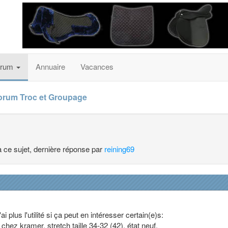
orum
Annuaire
Vacances
orum Troc et Groupage
à ce sujet, dernière réponse par
reining69
ai plus l'utilité si ça peut en intéresser certain(e)s:
 chez kramer, stretch taille 34-32 (42), état neuf.