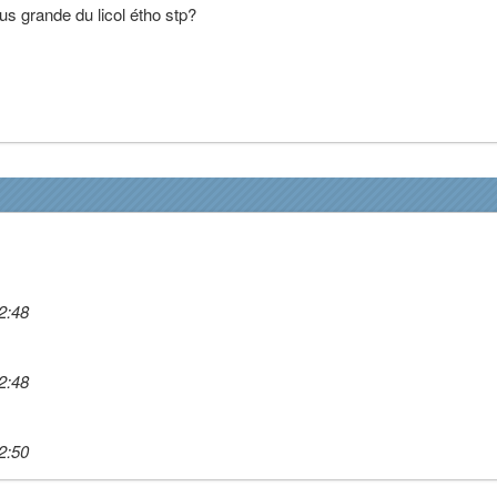
lus grande du licol étho stp?
2:48
2:48
2:50