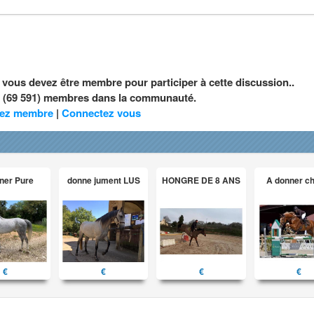
, vous devez être membre pour participer à cette discussion..
nt (69 591) membres dans la communauté.
ez membre
|
Connectez vous
ner Pure
donne jument LUS
HONGRE DE 8 ANS
A donner c
€
€
€
€