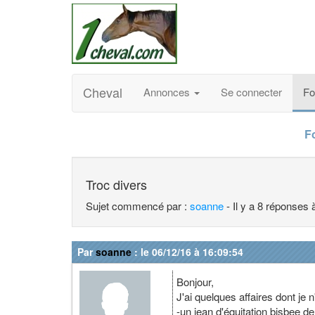
Cheval
Annonces
Se connecter
F
F
Troc divers
Sujet commencé par :
soanne
- Il y a 8 réponses 
Par
soanne
: le 06/12/16 à 16:09:54
Bonjour,
J'ai quelques affaires dont je n'
-un jean d'équitation bisbee de