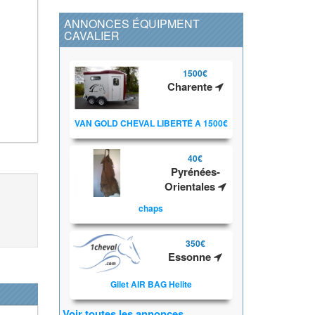
ANNONCES ÉQUIPMENT
CAVALIER
1500€
Charente
VAN GOLD CHEVAL LIBERTÉ A 1500€
40€
Pyrénées-
Orientales
chaps
350€
Essonne
Gilet AIR BAG Helite
Voir toutes les annonces