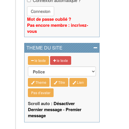
Connexion automatique ?
Connexion
Mot de passe oublié ?
Pas encore membre : incrivez-
vous
THEME DU SITE
le texte
le texte
Theme
Titre
Lien
Pas d'avatar
Scroll auto :
Désactiver
Dernier message
-
Premier
message