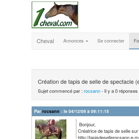
Cheval
Annonces
Se connecter
F
Création de tapis de selle de spectacle (et
Sujet commencé par :
rocsann
- Il y a 0 réponses
Par
rocsann
: le 04/12/09 à 09:11:15
Bonjour,
Créatrice de tapis de selle sur
http://tapisdesellerocsann.e-