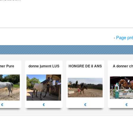
·
Page pr
ner Pure
donne jument LUS
HONGRE DE 8 ANS
A donner c
€
€
€
€