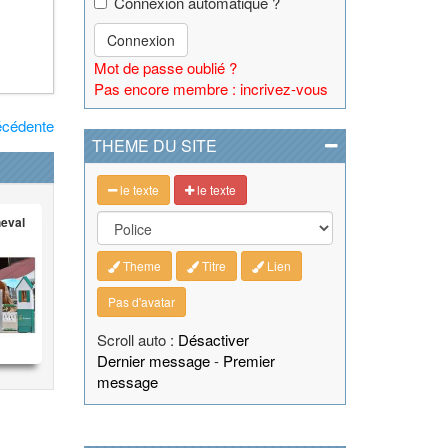
Connexion automatique ?
Connexion
Mot de passe oublié ?
Pas encore membre : incrivez-vous
écédente
THEME DU SITE
le texte
le texte
heval
Theme
Titre
Lien
Pas d'avatar
Scroll auto :
Désactiver
Dernier message
-
Premier
message