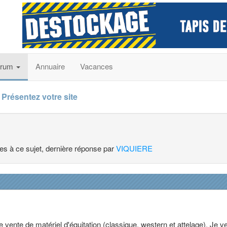
orum
Annuaire
Vacances
Présentez votre site
ses à ce sujet, dernière réponse par
VIQUIERE
e vente de matériel d'équitation (classique, western et attelage). Je 