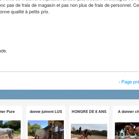
onc pas de frais de magasin et pas non plus de frais de personnel. C
nne qualité à petits prix.
nde.
·
Page pr
ner Pure
donne jument LUS
HONGRE DE 8 ANS
A donner c