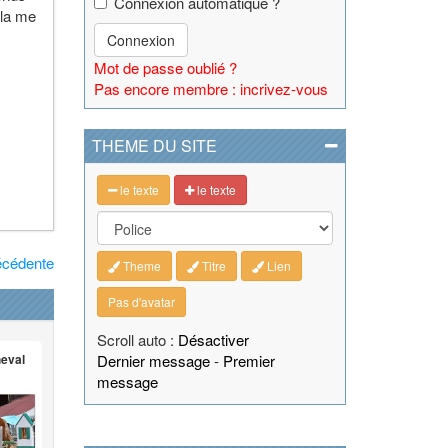
Connexion automatique ?
ela me
Connexion
Mot de passe oublié ?
Pas encore membre : incrivez-vous
THEME DU SITE
le texte
le texte
écédente
Theme
Titre
Lien
Pas d'avatar
Scroll auto :
Désactiver
heval
Dernier message
-
Premier
message