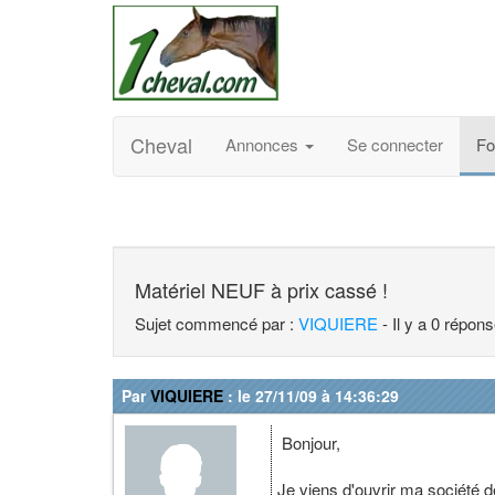
Cheval
Annonces
Se connecter
F
Matériel NEUF à prix cassé !
Sujet commencé par :
VIQUIERE
- Il y a 0 répon
Par
VIQUIERE
: le 27/11/09 à 14:36:29
Bonjour,
Je viens d'ouvrir ma société d