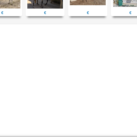
€
€
€
€