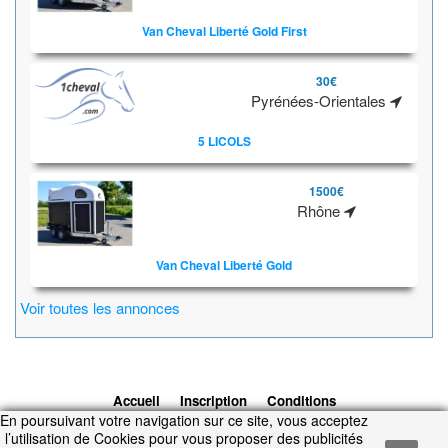
Van Cheval Liberté Gold First
30€
Pyrénées-Orientales
5 LICOLS
1500€
Rhône
Van Cheval Liberté Gold
Voir toutes les annonces
Accueil
Inscription
Conditions
En poursuivant votre navigation sur ce site, vous acceptez
d'utilisation
Contacts
© 2026 1cheval.com
Ecurie Virtuelle -
l’utilisation de Cookies pour vous proposer des publicités
Jeu Cheval