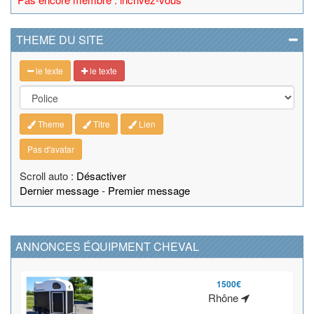
THEME DU SITE
le texte
le texte
Theme
Titre
Lien
Pas d'avatar
Scroll auto :
Désactiver
Dernier message
-
Premier message
ANNONCES ÉQUIPMENT CHEVAL
1500€
Rhône