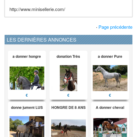
http://www.minisellerie.com/
·
Page précédente
LES DERNIÈRES ANNONCES
a donner hongre
donation Très
a donner Pure
€
€
€
donne jument LUS
HONGRE DE 8 ANS
A donner cheval