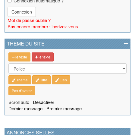
Connexion automatique ?
Connexion
Mot de passe oublié ?
Pas encore membre : incrivez-vous
THEME DU SITE
le texte
le texte
Theme
Titre
Lien
Pas d'avatar
Scroll auto :
Désactiver
Dernier message
-
Premier message
ANNONCES SELLES