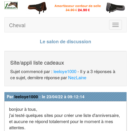
Cheval
Toggle
navigati
Le salon de discussion
Site/appli liste cadeaux
Sujet commencé par :
leeloye1000
- Il y a 3 réponses à
ce sujet, dernière réponse par
NezLaine
Par
leeloye1000
: le 23/04/22 à 09:12:14
bonjour à tous,
j'ai testé quelques sites pour créer une liste d'anniversaire,
et aucune ne répond totalement pour le moment à mes
attentes.