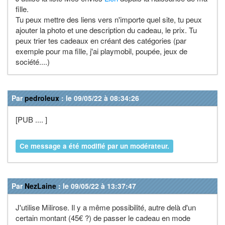
fille.
Tu peux mettre des liens vers n'importe quel site, tu peux
ajouter la photo et une description du cadeau, le prix. Tu
peux trier tes cadeaux en créant des catégories (par
exemple pour ma fille, j'ai playmobil, poupée, jeux de
société....)
Par
pedroleux
: le 09/05/22 à 08:34:26
[PUB .... ]
Ce message a été modifié par un modérateur.
Par
NezLaine
: le 09/05/22 à 13:37:47
J'utilise Milirose. Il y a même possibilité, autre delà d'un
certain montant (45€ ?) de passer le cadeau en mode