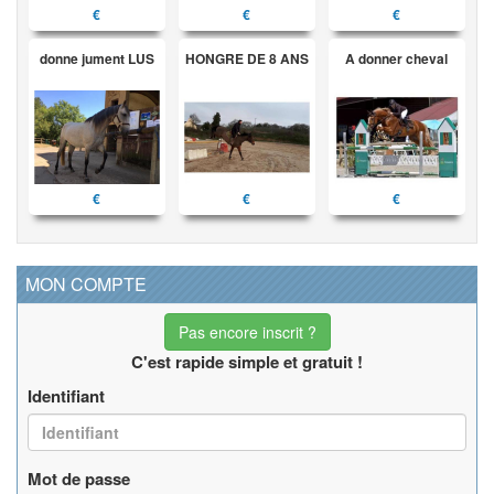
€
€
€
donne jument LUS
HONGRE DE 8 ANS
A donner cheval
€
€
€
MON COMPTE
Pas encore inscrit ?
C'est rapide simple et gratuit !
Identifiant
Mot de passe