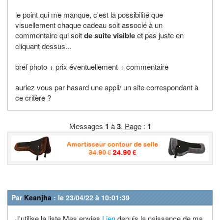
le point qui me manque, c'est la possibilité que
visuellement chaque cadeau soit associé à un
commentaire qui soit
de suite visible
et pas juste en
cliquant dessus...
bref photo + prix éventuellement + commentaire
auriez vous par hasard une appli/ un site correspondant à
ce critère ?
Messages
1
à
3
,
Page
:
1
Par
Keanjha
: le 23/04/22 à 10:01:39
J'utilise la liste Mes envies
Lien
depuis la naissance de ma