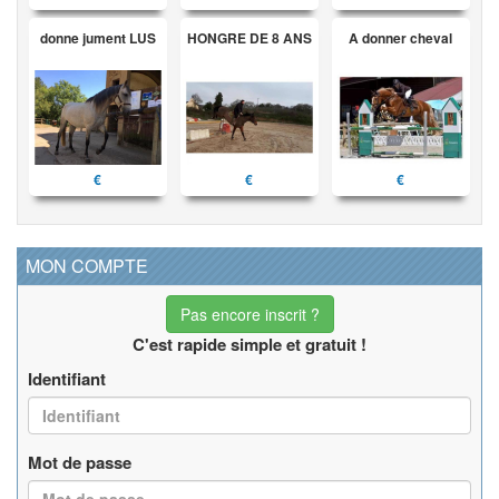
donne jument LUS
HONGRE DE 8 ANS
A donner cheval
€
€
€
MON COMPTE
Pas encore inscrit ?
C'est rapide simple et gratuit !
Identifiant
Mot de passe