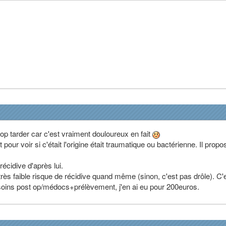
p tarder car c'est vraiment douloureux en fait
our voir si c'était l'origine était traumatique ou bactérienne. Il propos
écidive d'après lui.
très faible risque de récidive quand même (sinon, c'est pas drôle). C'
i+soins post op/médocs+prélèvement, j'en ai eu pour 200euros.