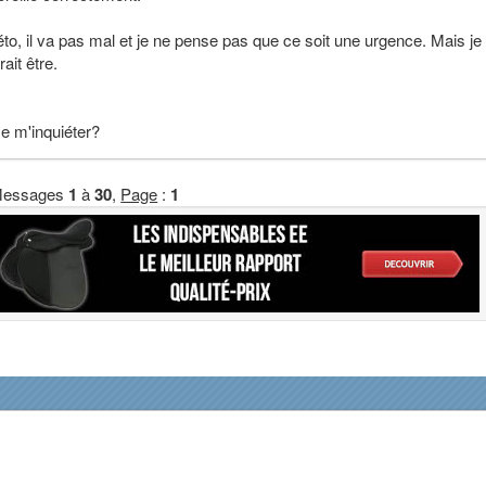
éto, il va pas mal et je ne pense pas que ce soit une urgence. Mais j
ait être.
e m'inquiéter?
essages
1
à
30
,
Page
:
1