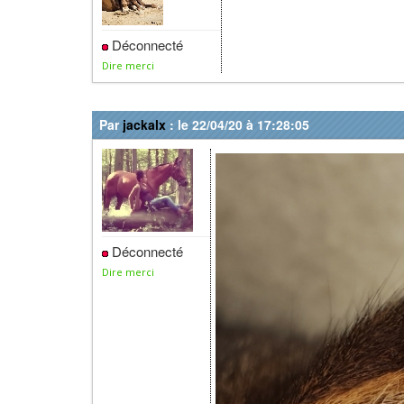
Déconnecté
Dire merci
Par
jackalx
: le 22/04/20 à 17:28:05
Déconnecté
Dire merci