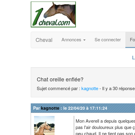
Cheval
Annonces
Se connecter
F
L
Chat oreille enflée?
Sujet commencé par :
kagnotte
- Il y a 30 répons
Par
kagnotte
: le 22/04/20 à 17:11:24
Mon Averell a depuis quelques j
pas l'air douloureux plus que ça
peu chaud. Il ne tient pas son 