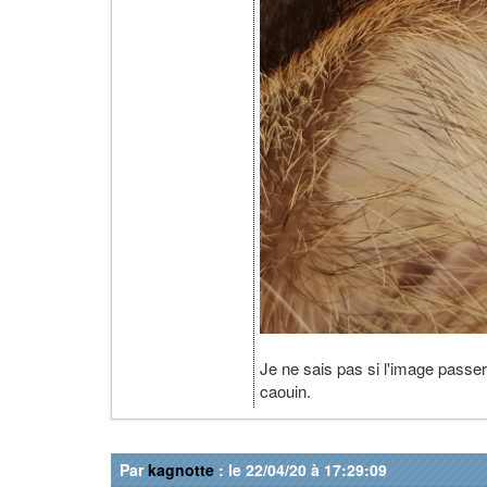
Je ne sais pas si l'image passer
caouin.
Par
kagnotte
: le 22/04/20 à 17:29:09