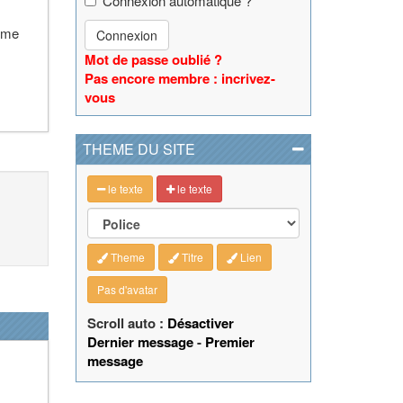
Connexion automatique ?
e me
Connexion
Mot de passe oublié ?
Pas encore membre : incrivez-
vous
THEME DU SITE
le texte
le texte
Theme
Titre
Lien
Pas d'avatar
Scroll auto :
Désactiver
Dernier message
-
Premier
message