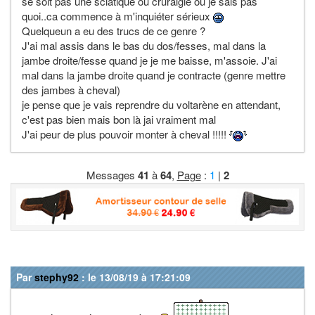
se soit pas une sciatique ou cruralgie ou je sais pas
quoi..ca commence à m'inquiéter sérieux
Quelqueun a eu des trucs de ce genre ?
J'ai mal assis dans le bas du dos/fesses, mal dans la
jambe droite/fesse quand je je me baisse, m'assoie. J'ai
mal dans la jambe droite quand je contracte (genre mettre
des jambes à cheval)
je pense que je vais reprendre du voltarène en attendant,
c'est pas bien mais bon là jai vraiment mal
J'ai peur de plus pouvoir monter à cheval !!!!!
Messages
41
à
64
,
Page
:
1
|
2
Par
stephy92
: le 13/08/19 à 17:21:09