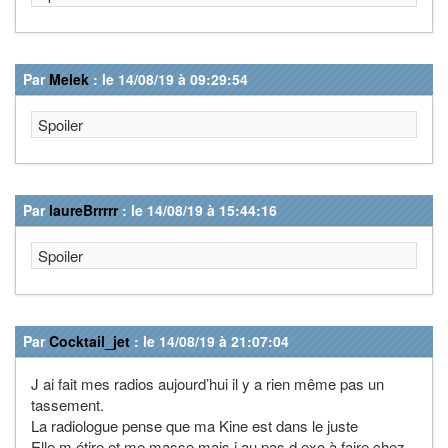
Par
Melek
: le 14/08/19 à 09:29:54
Spoiler
Par
laureBrrrrr
: le 14/08/19 à 15:44:16
Spoiler
Par
Cocktail_jet
: le 14/08/19 à 21:07:04
J ai fait mes radios aujourd’hui il y a rien même pas un
tassement.
La radiologue pense que ma Kine est dans le juste
Elle m étire et me masse mais j au pas d exo à faire chez