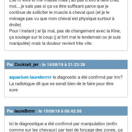
moi....je sais pas si ça va être suffisant parce que je
continue de solliciter le muscle à cheval quoi (et je le
ménage pas vu que mon cheval est physique surtout à
droite)
Pour l instant j ai tjs mal, pas de changement avec la Kine,
ça soulage sur le coup (j ai fort mal le lendemain ou je suis
manipulée) mais la douleur revient très vite.
Par
Cocktail_jet
: le 14/08/19 à 21:23:38
aquarium
laurebrrrrr
le diagnostic a été confirmé par irm?
La radiologue dit que se serait bien de le faire pour être
sure
Par
laureBrrrrr
: le 15/08/19 à 06:42:58
Ici le diagnostique a été confirmé par manipulation (enfin
comme sur les chevaux) par test de forçage des zones, ça