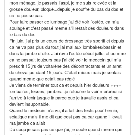
mon ménage, je passais l'aspi, je me suis relevée et la
grosse douleur, bloqué...depuis je souffre du bas du dos et
ca ne passe pas.
Pour faire passer ce lumbago j'ai été voir l'ostéo, ca m'a
soulagé et c'est passé meme s'il restait des douleurs dans
le bas du dos
Fin juin, j'ai pris un cours de dressage très sportif et depuis
ca ne va pas plus du tout j'ai mal aux lombaires/bassin et
dans la jambe droite. J'ai revu l'ostéo début juillet et comme
ca ne passait toujours pas j'ai été voir le medecin qui m'a
prescrit 15 jrs de voltarène des décontractants et un arret
de cheval pendant 15 jours. C'était mieux mais je sentais
quand meme que cetait pas réglé
Je viens de terminer tout ca et depuis hier douleurs ++++
lombaires, fesses, jambes...je retourne le voir mercredi si
j'arrive à tenir jusque là parce que je travaille assis et ca
devient insuportable.
Quand le medecin m'a vu, il a fait des tests pour hernie,
sciatique mais il me dit que cest pas ca car quand il levait
ma jambe ca allait
Du coup je sais pas ce que j'ai, je doute quand meme que