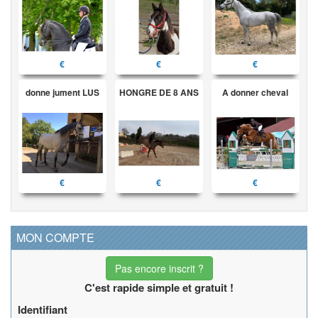
€
€
€
donne jument LUS
HONGRE DE 8 ANS
A donner cheval
€
€
€
MON COMPTE
Pas encore inscrit ?
C'est rapide simple et gratuit !
Identifiant