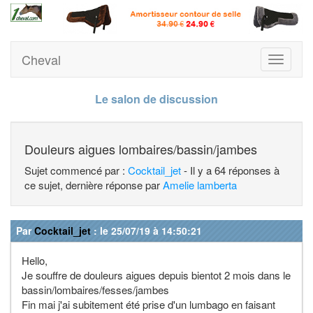
Cheval
Toggle
navigati
Le salon de discussion
Douleurs aigues lombaires/bassin/jambes
Sujet commencé par :
Cocktail_jet
- Il y a 64 réponses à
ce sujet, dernière réponse par
Amelie lamberta
Par
Cocktail_jet
: le 25/07/19 à 14:50:21
Hello,
Je souffre de douleurs aigues depuis bientot 2 mois dans le
bassin/lombaires/fesses/jambes
Fin mai j'ai subitement été prise d'un lumbago en faisant