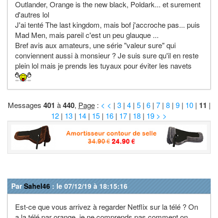
Outlander, Orange is the new black, Poldark... et surement
d'autres lol
J'ai tenté The last kingdom, mais bof j'accroche pas... puis
Mad Men, mais pareil c'est un peu glauque ...
Bref avis aux amateurs, une série "valeur sure" qui
conviennent aussi à monsieur ? Je suis sure qu'il en reste
plein lol mais je prends les tuyaux pour éviter les navets
Messages
401
à
440
,
Page
:
< <
|
3
|
4
|
5
|
6
|
7
|
8
|
9
|
10
|
11
|
12
|
13
|
14
|
15
|
16
|
17
|
18
|
19
> >
Par
Sahel46
: le 07/12/19 à 18:15:16
Est-ce que vous arrivez à regarder Netflix sur la télé ? On
a la télé par orange, je ne comprends pas comment on