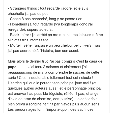
- Strangers things : tout regardé j'adore. et je suis
chochotte j'ai pas eu peur
- Sense 8 pas accroché, long y se passe rien.
- Homeland j'ai tout regardé (y'a longtemps donc j'ai
reregardé), supers acteurs.
- Black miror : j'ai arrêté ça me mettait trop le blues même
si c'était très intéressant.
- Mortel : série française un peu chelou, bel univers mais
j'ai pas accroché à l'histoire, bon son aussi.
Mais alors le dernier truc j'ai pas compris c'est
la casa de
papel
!!!!!!!!! J'ai tenu 2 saisons et clairement j'ai
beauuuuucoup de mal à comprendre le succès de cette
série ! C'est insoutenable tellement tout est ridicule !
L'actrice qui joue le personnage principal joue mal ! (et
quelques autres acteurs aussi) et le personnage principal
est énervant au possible (égoiste, réfléchit pas, change
d'avis comme de chemise, compulsive). Le scénario si
bien prévu à l'origine ne finit par n'avoir plus aucun sens.
Les personnages font n'importe quoi : des sacrifices