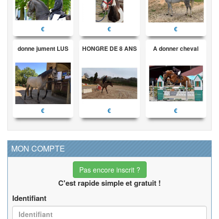
€
€
€
donne jument LUS
HONGRE DE 8 ANS
A donner cheval
€
€
€
MON COMPTE
Pas encore inscrit ?
C'est rapide simple et gratuit !
Identifiant