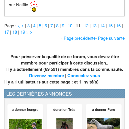
sur Netflix
Page
:
< <
|
3
|
4
|
5
|
6
|
7
|
8
|
9
|
10
|
11
|
12
|
13
|
14
|
15
|
16
|
17
|
18
|
19
> >
·
Page précédente
·
Page suivante
Pour préserver la qualité de ce forum, vous devez être
membre pour participer à cette discussion..
Il y a actuellement (69 591) membres dans la communauté.
Devenez membre
|
Connectez vous
Il y a 1 utilisateurs sur cette page : et
1
invité(s)
LES DERNIÈRES ANNONCES
a donner hongre
donation Très
a donner Pure