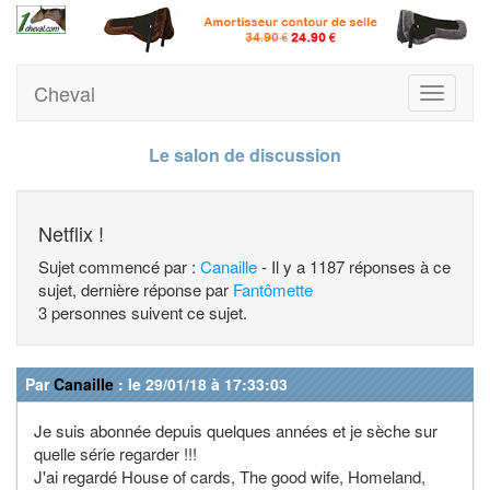
Cheval
Toggle
navigati
Le salon de discussion
Netflix !
Sujet commencé par :
Canaille
- Il y a 1187 réponses à ce
sujet, dernière réponse par
Fantômette
3 personnes suivent ce sujet.
Par
Canaille
: le 29/01/18 à 17:33:03
Je suis abonnée depuis quelques années et je sèche sur
quelle série regarder !!!
J'ai regardé House of cards, The good wife, Homeland,