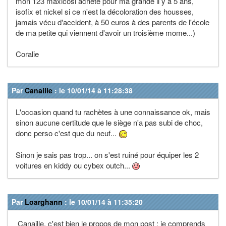
mon 123 maxicosi acheté pour ma grande il y a 5 ans,
isofix et nickel si ce n'est la décoloration des housses,
jamais vécu d'accident, à 50 euros à des parents de l'école
de ma petite qui viennent d'avoir un troisième mome...)
Coralie
Par
Canaille
: le 10/01/14 à 11:28:38
L'occasion quand tu rachètes à une connaissance ok, mais
sinon aucune certitude que le siège n'a pas subi de choc,
donc perso c'est que du neuf...
Sinon je sais pas trop... on s'est ruiné pour équiper les 2
voitures en kiddy ou cybex outch...
Par
Loarghann
: le 10/01/14 à 11:35:20
Canaille, c'est bien le propos de mon post : je comprends