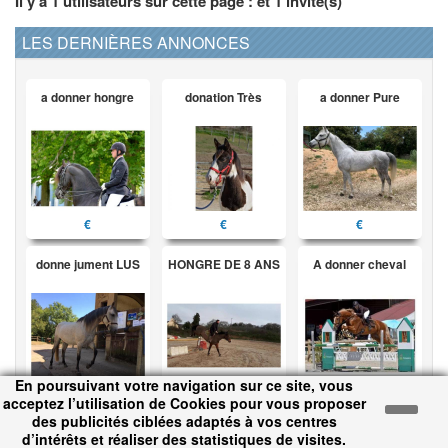
Il y a 1 utilisateurs sur cette page : et
1
invité(s)
LES DERNIÈRES ANNONCES
a donner hongre
donation Très
a donner Pure
€
€
€
donne jument LUS
HONGRE DE 8 ANS
A donner cheval
En poursuivant votre navigation sur ce site, vous
€
€
€
acceptez l’utilisation de Cookies pour vous proposer
des publicités ciblées adaptés à vos centres
d’intérêts et réaliser des statistiques de visites.