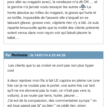
pour aller au magasin avec), la vendeuse m'a dit OK…. et
la gamine n'a jamais voulu essayer les autres
La
honte absolue au milieu du magasin, la gosse qui hurle et
se tortille, impossible de l'asseoir elle s'arquait en se
laissant glisser, grosse voix, câjolerie rien n'y a fait. Je suis
repartie broucouille après que la moitié des clients présents
soient venus dans mon rayon voir qui faisait pleurer le
bébé….
Par
Perrinette
: le 14/01/14 à 23:44:28
Les clients que tu as croisé ne sont pas non plus hyper
cool
à deux reprises mon fils à fait LE caprice en pleine rue (une
fois car je ne voulais pas le porter, une autre fois car tant
qu'il ne me donnerai pas la main, on n'irait pas vers la
voiture), à se rouler par terre, hurler, pleurer ...
J'ai eut de la compassion, des commentaires sympa " on
est tous passé par là" ou bien " ne cédé rien, sinon