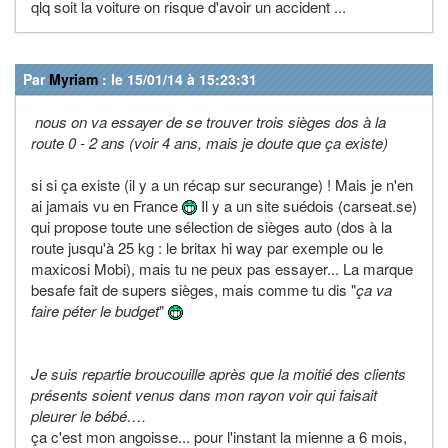
qlq soit la voiture on risque d'avoir un accident ...
Par
Myriam
: le 15/01/14 à 15:23:31
nous on va essayer de se trouver trois sièges dos à la
route 0 - 2 ans (voir 4 ans, mais je doute que ça existe)
si si ça existe (il y a un récap sur securange) ! Mais je n'en
ai jamais vu en France
Il y a un site suédois (carseat.se)
qui propose toute une sélection de sièges auto (dos à la
route jusqu'à 25 kg : le britax hi way par exemple ou le
maxicosi Mobi), mais tu ne peux pas essayer... La marque
besafe fait de supers sièges, mais comme tu dis "
ça va
faire péter le budget
"
Je suis repartie broucouille après que la moitié des clients
présents soient venus dans mon rayon voir qui faisait
pleurer le bébé….
ça c'est mon angoisse... pour l'instant la mienne a 6 mois,