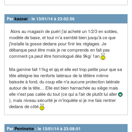
Par
kazoar
: le 13/01/14 à 23:02:56
Alors au magasin de puéri j'ai acheté un 1/2/3 en soldes,
modèle de base, et tout m'a semblé bien jusqu'à ce que
j'installe la gosse dedans pour finir les réglages. Je
débarque peut être mais je ne comprends en fait pas
comment ça peut être homologué dès 9kg/ 1an
Ma gamine fait 11kg et qq et elle est trop petite pour que sa
tête atteigne les renforts latéraux de la têtière même
baissée à fond, du coup elle n'a aucune protection latérale
autour de la tête… Elle est bien harnachée au siège mais
elle n'est pas calée du tout (ce qui a l'air de plutôt lui aller
), mais niveau sécurité je m'inquiète si je me fais rentrer
dedans de côté
Par
Perrinette
: le 13/01/14 à 23:08:01