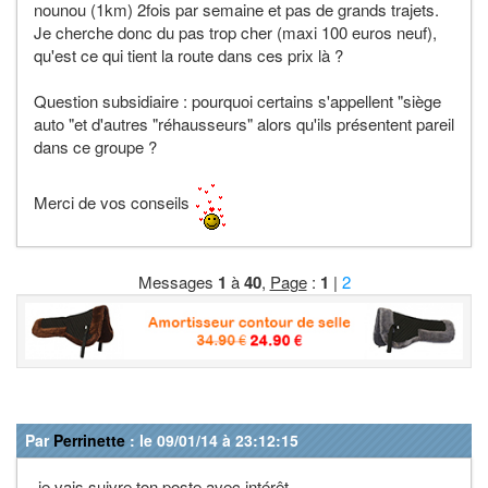
nounou (1km) 2fois par semaine et pas de grands trajets.
Je cherche donc du pas trop cher (maxi 100 euros neuf),
qu'est ce qui tient la route dans ces prix là ?
Question subsidiaire : pourquoi certains s'appellent "siège
auto "et d'autres "réhausseurs" alors qu'ils présentent pareil
dans ce groupe ?
Merci de vos conseils
Messages
1
à
40
,
Page
:
1
|
2
Par
Perrinette
: le 09/01/14 à 23:12:15
je vais suivre ton poste avec intérêt ...