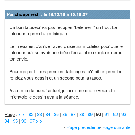
Par
choupifresh
: le 16/12/18 à 10:18:07
Un bon tatoueur va pas recopier "bêtement" un truc. Le
tatoueur reprend un minimum.
Le mieux est d'arriver avec plusieurs modèles pour que le
tatoueur puisse avoir une idée d'ensemble et mieux cerner
ton envie.
Pour ma part, mes premiers tatouages, c'était un premier
rendez vous dessin et un second pour la tattoo.
Avec mon tatoueur actuel, je lui dis ce que je veux et il
m'envoie le dessin avant la séance.
Page
:
< <
|
82
|
83
|
84
|
85
|
86
|
87
|
88
|
89
|
90
|
91
|
92
|
93
|
94
|
95
|
96
|
97
> >
·
Page précédente
·
Page suivante