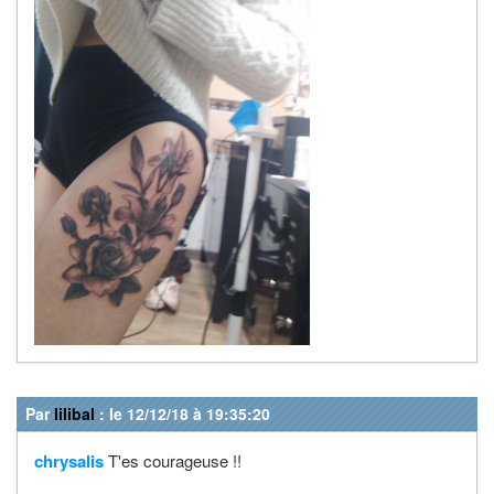
Par
lilibal
: le 12/12/18 à 19:35:20
chrysalis
T'es courageuse !!