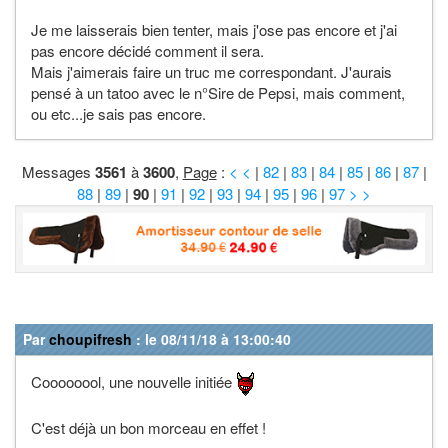
Je me laisserais bien tenter, mais j'ose pas encore et j'ai
pas encore décidé comment il sera.
Mais j'aimerais faire un truc me correspondant. J'aurais
pensé à un tatoo avec le n°Sire de Pepsi, mais comment,
ou etc...je sais pas encore.
Messages
3561
à
3600
,
Page
:
< <
|
82
|
83
|
84
|
85
|
86
|
87
|
88
|
89
|
90
|
91
|
92
|
93
|
94
|
95
|
96
|
97
> >
Par
choupifresh
: le 08/11/18 à 13:00:40
Coooooool, une nouvelle initiée
C'est déjà un bon morceau en effet !