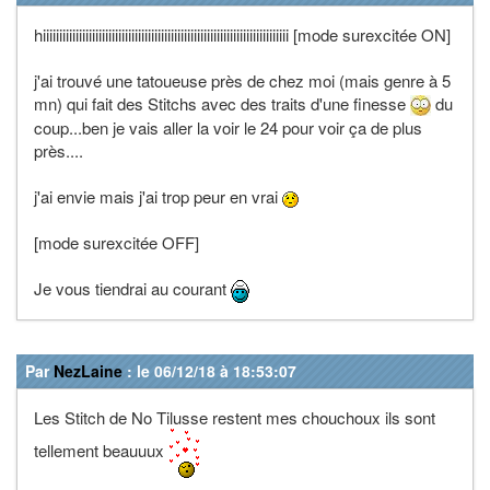
hiiiiiiiiiiiiiiiiiiiiiiiiiiiiiiiiiiiiiiiiiiiiiiiiiiiiiiiiiiiiiiiiiiiiiiiiiii [mode surexcitée ON]
j'ai trouvé une tatoueuse près de chez moi (mais genre à 5
mn) qui fait des Stitchs avec des traits d'une finesse
du
coup...ben je vais aller la voir le 24 pour voir ça de plus
près....
j'ai envie mais j'ai trop peur en vrai
[mode surexcitée OFF]
Je vous tiendrai au courant
Par
NezLaine
: le 06/12/18 à 18:53:07
Les Stitch de No Tilusse restent mes chouchoux ils sont
tellement beauuux