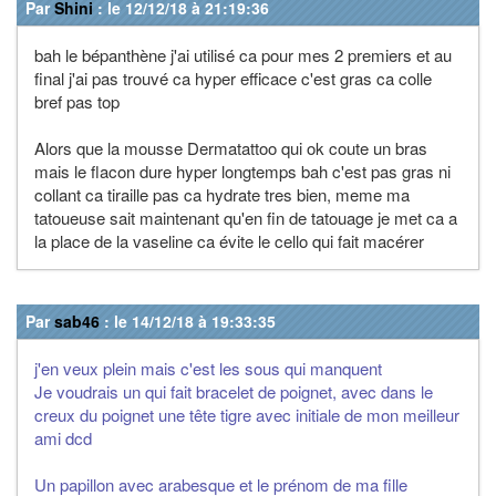
Par
Shini
: le 12/12/18 à 21:19:36
bah le bépanthène j'ai utilisé ca pour mes 2 premiers et au
final j'ai pas trouvé ca hyper efficace c'est gras ca colle
bref pas top
Alors que la mousse Dermatattoo qui ok coute un bras
mais le flacon dure hyper longtemps bah c'est pas gras ni
collant ca tiraille pas ca hydrate tres bien, meme ma
tatoueuse sait maintenant qu'en fin de tatouage je met ca a
la place de la vaseline ca évite le cello qui fait macérer
Par
sab46
: le 14/12/18 à 19:33:35
j'en veux plein mais c'est les sous qui manquent
Je voudrais un qui fait bracelet de poignet, avec dans le
creux du poignet une tête tigre avec initiale de mon meilleur
ami dcd
Un papillon avec arabesque et le prénom de ma fille