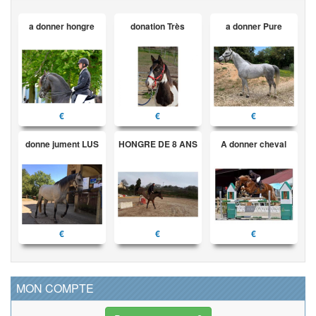
a donner hongre
donation Très
a donner Pure
€
€
€
donne jument LUS
HONGRE DE 8 ANS
A donner cheval
€
€
€
MON COMPTE