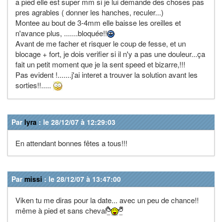
a pied elle est super mm si je lui demande des choses pas
pres agrables ( donner les hanches, reculer...)
Montee au bout de 3-4mm elle baisse les oreilles et
n'avance plus, .......bloquée!!
Avant de me facher et risquer le coup de fesse, et un
blocage + fort, je dois verifier si il n'y a pas une douleur...ça
fait un petit moment que je la sent speed et bizarre,!!!
Pas evident !.......j'ai interet a trouver la solution avant les
sorties!!.....
Par
lyra
: le 28/12/07 à 12:29:03
En attendant bonnes fêtes a tous!!!
Par
missi
: le 28/12/07 à 13:47:00
Viken tu me diras pour la date... avec un peu de chance!!
même à pied et sans cheval