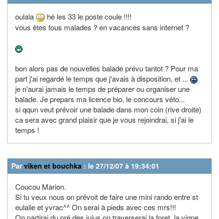
oulala
hé les 33 le poste coule !!!!
vous êtes tous malades ? en vacances sans internet ?
bon alors pas de nouvelles balade prévu tantot ? Pour ma
part j'ai regardé le temps que j'avais à disposition, et ...
je n'aurai jamais le temps de préparer ou organiser une
balade. Je prepars ma licence bio, le concours véto...
si qqun veut prévoir une balade dans mon coin (rive droite)
ca sera avec grand plaisir que je vous rejoindrai, si j'ai le
temps !
Par
viken et bouchka
: le 27/12/07 à 19:34:01
Coucou Marion.
Si tu veux nous on prévoit de faire une mini rando entre st
eulalie et yvrac^^ On serai à pieds avec ces mrs!!!
On partirai du pré des jujus on traverserai la foret, la vigne