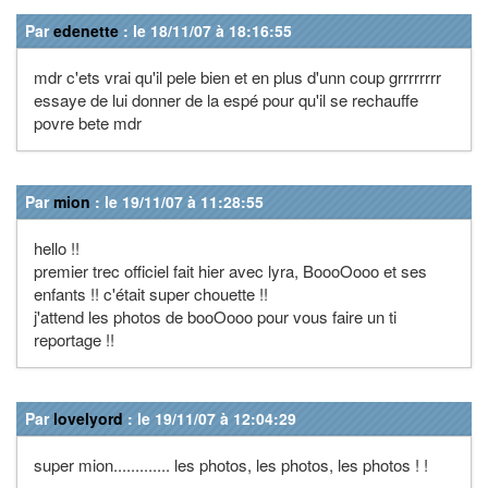
Par
edenette
: le 18/11/07 à 18:16:55
mdr c'ets vrai qu'il pele bien et en plus d'unn coup grrrrrrrr
essaye de lui donner de la espé pour qu'il se rechauffe
povre bete mdr
Par
mion
: le 19/11/07 à 11:28:55
hello !!
premier trec officiel fait hier avec lyra, BoooOooo et ses
enfants !! c'était super chouette !!
j'attend les photos de booOooo pour vous faire un ti
reportage !!
Par
lovelyord
: le 19/11/07 à 12:04:29
super mion............. les photos, les photos, les photos ! !