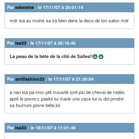
Par
edenette
: le 17/11/07 à 20:01:14
mdr isa au moins sa ira bien dans la deco de ton salon mdr
Par
isa33
: le 17/11/07 à 20:16:46
La peau de la bète de la cité de Salles!
!
Par
antifashion33
: le 17/11/07 à 21:30:04
a nan isa pa mon ptit moustik joré plu de cheval de rodéo
apré le povre.c paskil lui mank une caze ke tu doi prndre
sa fourrure povre béte.lol
Par
isa33
: le 18/11/07 à 11:01:46