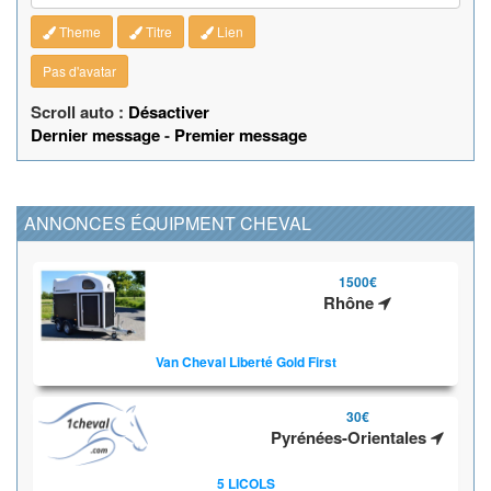
Theme
Titre
Lien
Pas d'avatar
Scroll auto :
Désactiver
Dernier message
-
Premier message
ANNONCES ÉQUIPMENT CHEVAL
1500€
Rhône
Van Cheval Liberté Gold First
30€
Pyrénées-Orientales
5 LICOLS