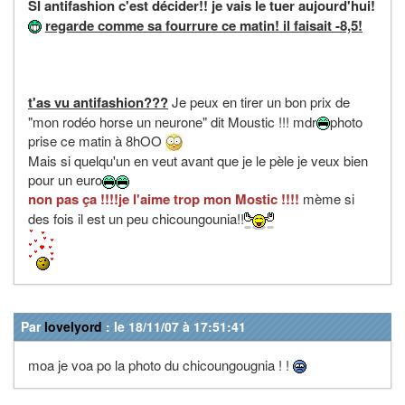
SI antifashion c'est décider!! je vais le tuer aujourd'hui!
regarde comme sa fourrure ce matin! il faisait -8,5!
t'as vu antifashion???
Je peux en tirer un bon prix de
"mon rodéo horse un neurone" dit Moustic !!! mdr
photo
prise ce matin à 8hOO
Mais si quelqu'un en veut avant que je le pèle je veux bien
pour un euro
non pas ça !!!!je l'aime trop mon Mostic !!!!
mème si
des fois il est un peu chicoungounia!!
Par
lovelyord
: le 18/11/07 à 17:51:41
moa je voa po la photo du chicoungougnia ! !