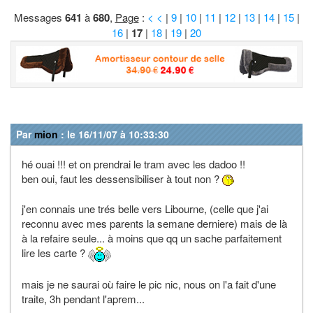
Messages
641
à
680
,
Page
:
< <
|
9
|
10
|
11
|
12
|
13
|
14
|
15
|
16
|
17
|
18
|
19
|
20
Par
mion
: le 16/11/07 à 10:33:30
hé ouai !!! et on prendrai le tram avec les dadoo !!
ben oui, faut les dessensibiliser à tout non ?
j'en connais une trés belle vers Libourne, (celle que j'ai
reconnu avec mes parents la semane derniere) mais de là
à la refaire seule... à moins que qq un sache parfaitement
lire les carte ?
mais je ne saurai où faire le pic nic, nous on l'a fait d'une
traite, 3h pendant l'aprem...