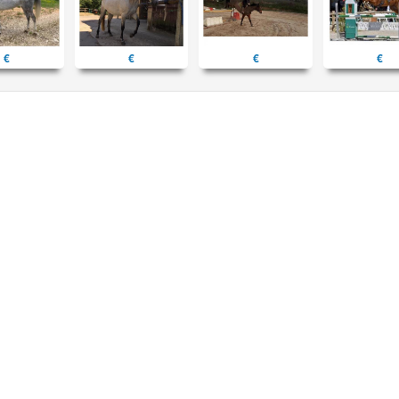
€
€
€
€