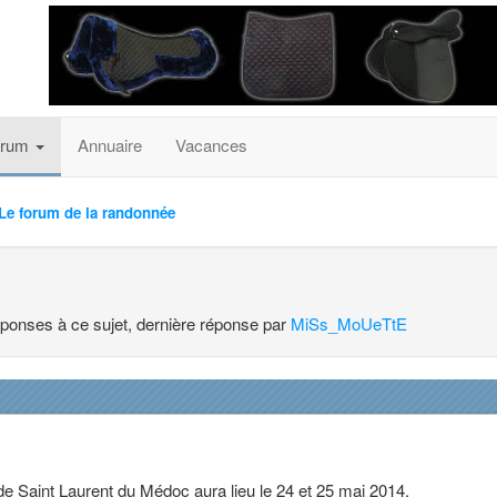
orum
Annuaire
Vacances
Le forum de la randonnée
réponses à ce sujet, dernière réponse par
MiSs_MoUeTtE
de Saint Laurent du Médoc aura lieu le 24 et 25 mai 2014.