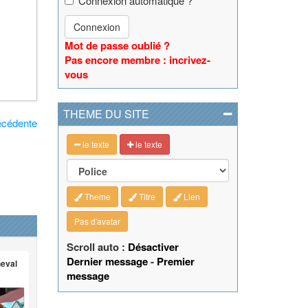
Connexion automatique ?
Connexion
Mot de passe oublié ?
Pas encore membre : incrivez-
vous
THEME DU SITE
écédente
le texte
le texte
Theme
Titre
Lien
Pas d'avatar
Scroll auto :
Désactiver
Dernier message
-
Premier
heval
message