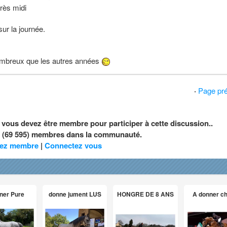
rès midi
ur la journée.
mbreux que les autres années
·
Page pr
, vous devez être membre pour participer à cette discussion..
nt (69 595) membres dans la communauté.
ez membre
|
Connectez vous
ner Pure
donne jument LUS
HONGRE DE 8 ANS
A donner c