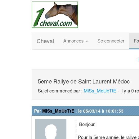
Cheval
Annonces
Se connecter
F
5eme Rallye de Saint Laurent Médoc
Sujet commencé par :
MiSs_MoUeTtE
- Il y a 0 
Par
MiSs_MoUeTtE
: le 05/03/14 à 10:01:53
Bonjour,
Pour la 5eme année, le rallye 