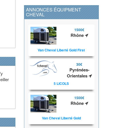
ANNONCES ÉQUIPMENT
CHEVAL
1500€
Rhône
Van Cheval Liberté Gold First
30€
Pyrénées-
'y
Orientales
eiller
5 LICOLS
1500€
Rhône
Van Cheval Liberté Gold