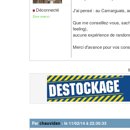
Déconnecté
J'ai pensé : au Camarguais, au
Dire merci
Que me conseillez-vous, sacha
feeling),
aucune expérience de randon
Merci d'avance pour vos conse
Par
chauvidan
: le 11/02/14 à 22:30:33