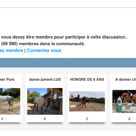
, vous devez être membre pour participer à cette discussion..
nt (69 590) membres dans la communauté.
ez membre
|
Connectez vous
ner Pure
donne jument LUS
HONGRE DE 8 ANS
A donner c
€
€
€
€