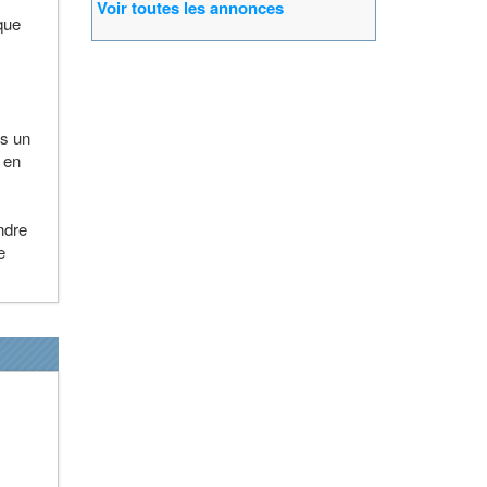
Voir toutes les annonces
que
es un
 en
ndre
e