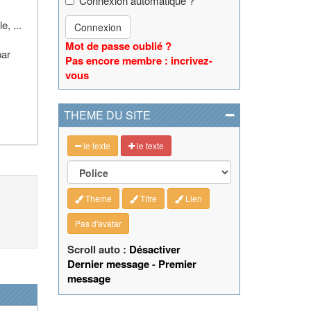
Connexion automatique ?
, ...
Connexion
Mot de passe oublié ?
par
Pas encore membre : incrivez-
vous
THEME DU SITE
le texte
le texte
Theme
Titre
Lien
Pas d'avatar
Scroll auto :
Désactiver
Dernier message
-
Premier
message