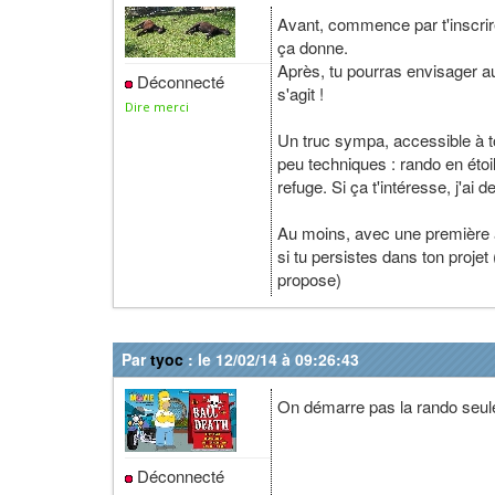
Avant, commence par t'inscrir
ça donne.
Après, tu pourras envisager a
Déconnecté
s'agit !
Dire merci
Un truc sympa, accessible à t
peu techniques : rando en étoi
refuge. Si ça t'intéresse, j'ai
Au moins, avec une première a
si tu persistes dans ton projet
propose)
Par
tyoc
: le 12/02/14 à 09:26:43
On démarre pas la rando seule
Déconnecté