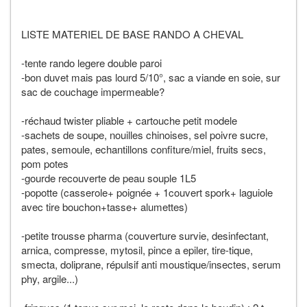
LISTE MATERIEL DE BASE RANDO A CHEVAL
-tente rando legere double paroi
-bon duvet mais pas lourd 5/10°, sac a viande en soie, sur
sac de couchage impermeable?
-réchaud twister pliable + cartouche petit modele
-sachets de soupe, nouilles chinoises, sel poivre sucre,
pates, semoule, echantillons confiture/miel, fruits secs,
pom potes
-gourde recouverte de peau souple 1L5
-popotte (casserole+ poignée + 1couvert spork+ laguiole
avec tire bouchon+tasse+ alumettes)
-petite trousse pharma (couverture survie, desinfectant,
arnica, compresse, mytosil, pince a epiler, tire-tique,
smecta, doliprane, répulsif anti moustique/insectes, serum
phy, argile...)