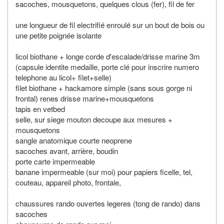
sacoches, mousquetons, quelques clous (fer), fil de fer
une longueur de fil electrifié enroulé sur un bout de bois ou
une petite poignée isolante
licol biothane + longe corde d'escalade/drisse marine 3m
(capsule identite medaille, porte clé pour inscrire numero
telephone au licol+ filet+selle)
filet biothane + hackamore simple (sans sous gorge ni
frontal) renes drisse marine+mousquetons
tapis en vetbed
selle, sur siege mouton decoupe aux mesures +
mousquetons
sangle anatomique courte neoprene
sacoches avant, arrière, boudin
porte carte impermeable
banane impermeable (sur moi) pour papiers ficelle, tel,
couteau, appareil photo, frontale,
chaussures rando ouvertes legeres (tong de rando) dans
sacoches