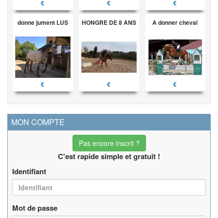
€
€
€
donne jument LUS
HONGRE DE 8 ANS
A donner cheval
€
€
€
MON COMPTE
Pas encore inscrit ?
C'est rapide simple et gratuit !
Identifiant
Mot de passe