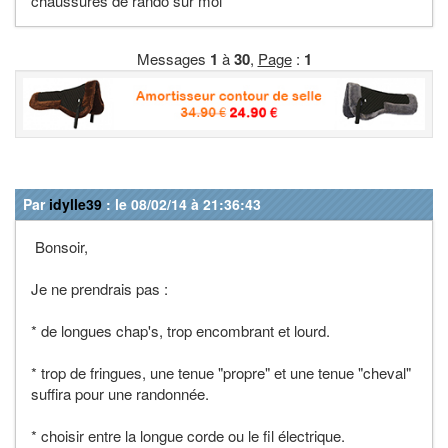
chaussures de rando sur moi
Messages
1
à
30
,
Page
:
1
Par
idylle39
: le 08/02/14 à 21:36:43
Bonsoir,
Je ne prendrais pas :
* de longues chap's, trop encombrant et lourd.
* trop de fringues, une tenue "propre" et une tenue "cheval"
suffira pour une randonnée.
* choisir entre la longue corde ou le fil électrique.