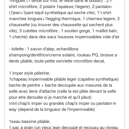
-fringues (1 tenue sur moi, le reste dans le boudin) : 2 t-
shirt microfibre, 2 polaire 1epaisse,1legere), 2 pantalon
(1jean+1pant equit synthetique qui seche vite), 1 t-shirt
manches longues+1legging thermique, 1 chemise legere, 3
chaussette (ou trouver des chaussette qui sechent plus
vite), 3 culottes microfibre , 1 soutien gorge, 1 maillot bain,
1 cheche) dans des sacs housses impermeables vide d'air
- toilette : 1 savon d'alep, echantillons
shampoing/dentifrice/creme solaire, rouleau PQ, brosse a
dents pliable, toute petite serviette microfibre decat,
1 imper style pèlerine,
1chapeau impermeable pliable leger (capeline synthetique)
bache de peintre + bache decoupée aux mesures de la
selle avec liens d'attache (celle la est pliée devant la selle
pour etre deroulée si je marche et qu'il pleut)
mini chap's imper ou grandes chap's imper ou pantalon k-
way (depend de la longueur de l'impermeable)
1seau bassine pliable,
1 sac a grain (un vieux jean decoupé et recousu au niveau