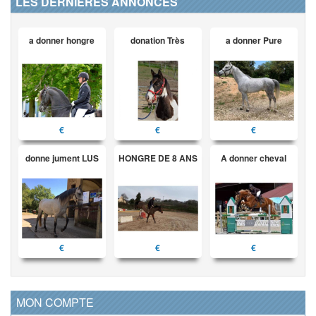
LES DERNIÈRES ANNONCES
a donner hongre
donation Très
a donner Pure
€
€
€
donne jument LUS
HONGRE DE 8 ANS
A donner cheval
€
€
€
MON COMPTE