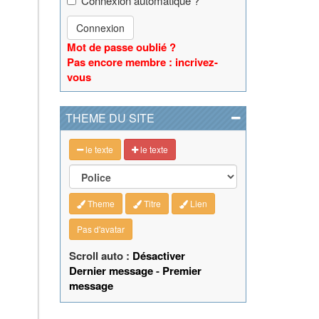
Connexion automatique ?
Connexion
Mot de passe oublié ?
Pas encore membre : incrivez-
vous
THEME DU SITE
le texte
le texte
Theme
Titre
Lien
Pas d'avatar
Scroll auto :
Désactiver
Dernier message
-
Premier
message