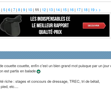
4
|
5
|
6
|
7
|
8
|
9
|
10
|
11
|
12
|
13
|
14
|
15
|
16
|
17
|
18
|
19
> >
 de couette couette, enfin c'est un bien grand mot puisque par un jour
 on est partis en balade
té riche : stages et concours de dressage, TREC, tri de bétail,
ied, etc....