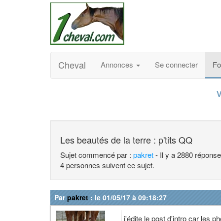
Cheval
Annonces
Se connecter
F
V
Les beautés de la terre : p'tits QQ
Sujet commencé par :
pakret
- Il y a 2880 répons
4 personnes suivent ce sujet.
Par
pakret
: le 01/05/17 à 09:18:27
j'édite le post d'intro car les p