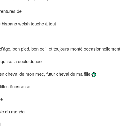
aventures de
ée hispano welsh touche à tout
 d’âge, bon pied, bon oeil, et toujours monté occasionnellement
e qui se la coule douce
ien cheval de mon mec, futur cheval de ma fille
tilles ânesse se
ue
able du monde
l