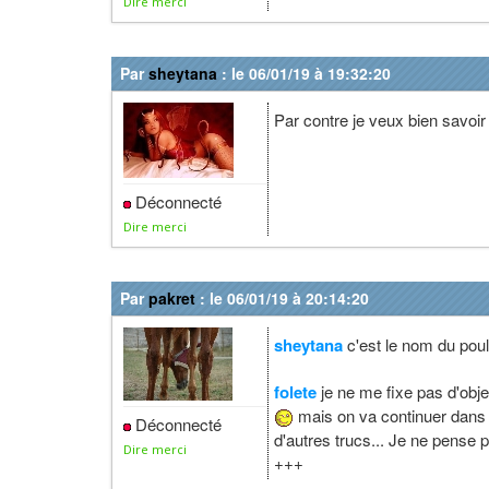
Dire merci
Par
sheytana
: le 06/01/19 à 19:32:20
Par contre je veux bien savoir 
Déconnecté
Dire merci
Par
pakret
: le 06/01/19 à 20:14:20
sheytana
c'est le nom du poul
folete
je ne me fixe pas d'obje
mais on va continuer dans 
Déconnecté
d'autres trucs... Je ne pense 
Dire merci
+++