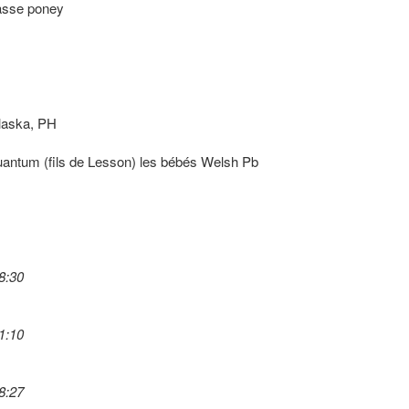
hasse poney
Alaska, PH
 Quantum (fils de Lesson) les bébés Welsh Pb
8:30
1:10
8:27