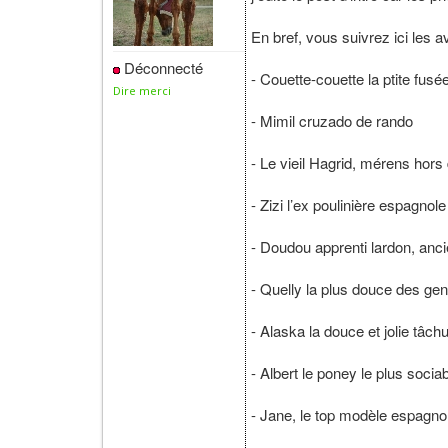
En bref, vous suivrez ici les 
Déconnecté
- Couette-couette la ptite fus
Dire merci
- Mimil cruzado de rando
- Le vieil Hagrid, mérens hors
- Zizi l’ex poulinière espagnol
- Doudou apprenti lardon, anc
- Quelly la plus douce des gen
- Alaska la douce et jolie tâch
- Albert le poney le plus soci
- Jane, le top modèle espagno