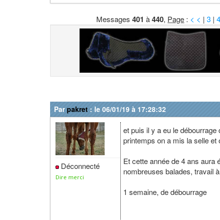
Messages
401
à
440
,
Page
:
< <
|
3
|
Par
pakret
: le 06/01/19 à 17:28:32
et puis il y a eu le débourrage
printemps on a mis la selle et
Et cette année de 4 ans aura é
Déconnecté
nombreuses balades, travail à p
Dire merci
1 semaine, de débourrage