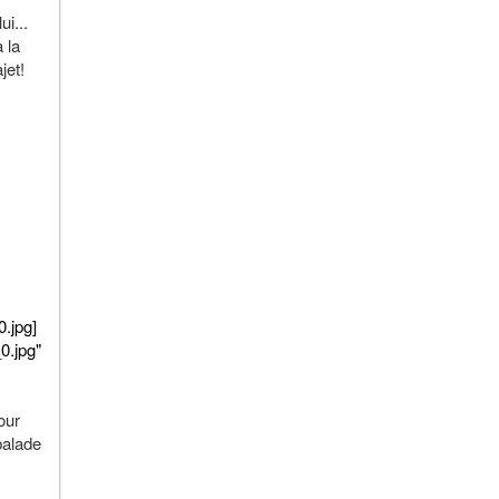
i...
 la
jet!
.jpg]
.jpg"
our
balade