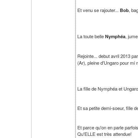
Et venu se rajouter...
Bob
, ba
La toute belle
Nymphéa
, jum
Rejointe... debut avril 2013 pa
(Ar), pleine d'Ungaro pour mi
La fille de Nymphéa et Ungaro
Et sa petite demi-soeur, fille
Et parce qu'on en parle parfois
Qu'ELLE est très attendue!