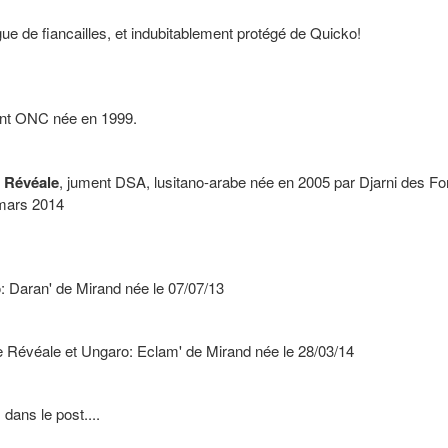
gue de fiancailles, et indubitablement protégé de Quicko!
ent ONC née en 1999.
r
Révéale
, jument DSA, lusitano-arabe née en 2005 par Djarni des F
 mars 2014
: Daran' de Mirand née le 07/07/13
 de Révéale et Ungaro: Eclam' de Mirand née le 28/03/14
 dans le post....