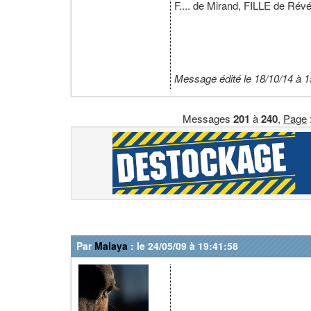
F.... de Mirand, FILLE de Révé
Message édité le 18/10/14 à 1
Messages
201
à
240
,
Page
Par
Malaya
: le 24/05/09 à 19:41:58