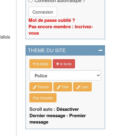
Connexion automatique ?
Connexion
Mot de passe oublié ?
Pas encore membre : incrivez-
vous
allois
THEME DU SITE
le texte
le texte
Theme
Titre
Lien
Pas d'avatar
Scroll auto :
Désactiver
Dernier message
-
Premier
message