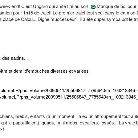
 week end! C'est Ungaro qui a été tiré au sort!
Manque de bol pour lu
ion pour 1h15 de trajet! Le premier trajet tout seul dans le camion à
la place de Calou... Digne "successeur", il a été super sympa pdt le tra
 des sapins...
4km et demi d'embuches diverses et variées
om/volumeLR/phs_volume20090511/25506847_7785640/m_103213346_0
om/volumeLR/phs_volume20090511/25506847_7785640/m_103213346_0
rs, chiens, brebis, enfants (à un moment il a eu un attroupement tout aut
 qui le papouillaient), quads, mini mobs, escaliers, fossés... La vraie 
x!