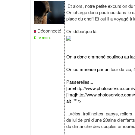
Et alors, notre petite excursion du
On charge donc poulinou dans le cam
place du chef! Et oui il a voyagé à 
Déconnecté
On débarque là:
Dire merci
On a donc emmené poulinou au lac
On commence par un tour de lac, 
Passerelles...
[url=http://www.photoservice.c
[img]http://www.photoservice.c
alt="" />
...vélos, trottinettes, papys, rolle
de lui de pré d'une 20aine d'enfants
du dimanche des couples amoureu