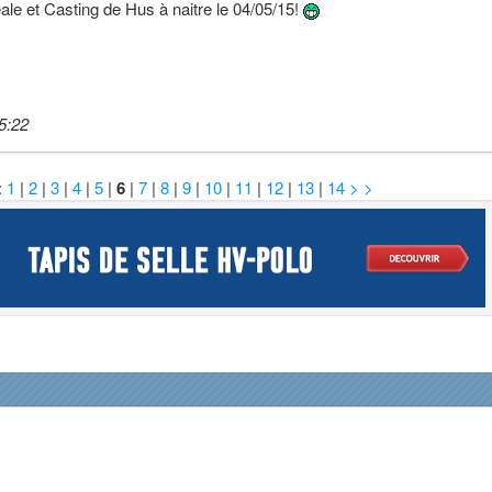
ale et Casting de Hus à naitre le 04/05/15!
5:22
:
1
|
2
|
3
|
4
|
5
|
6
|
7
|
8
|
9
|
10
|
11
|
12
|
13
|
14
> >