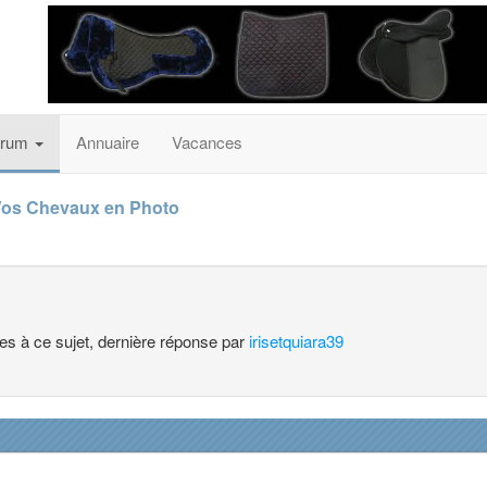
orum
Annuaire
Vacances
os Chevaux en Photo
ses à ce sujet, dernière réponse par
irisetquiara39