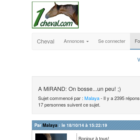
Cheval
Annonces
Se connecter
F
V
A MiRAND: On bosse...un peu! ;)
Sujet commencé par :
Malaya
- Il y a 2395 répon
17 personnes suivent ce sujet.
Par
Malaya
: le 18/10/14 à 15:22:19
Bonjour à tous!