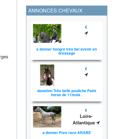
ANNONCES CHEVAUX
€
a donner hongre très bel avenir en
dressage
orges
€
donation Très belle pouliche Paint
horse de 11mois .
€
Loire-
Atlantique
a donner Pure race ARABE