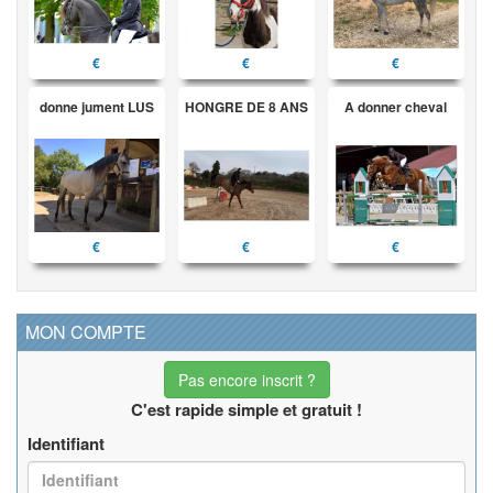
€
€
€
donne jument LUS
HONGRE DE 8 ANS
A donner cheval
€
€
€
MON COMPTE
Pas encore inscrit ?
C'est rapide simple et gratuit !
Identifiant