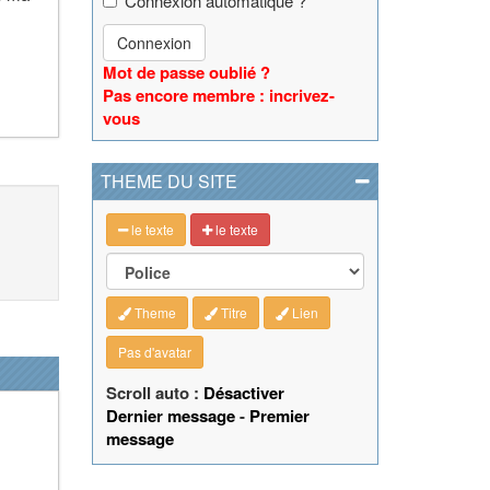
Connexion automatique ?
Connexion
Mot de passe oublié ?
Pas encore membre : incrivez-
vous
THEME DU SITE
le texte
le texte
Theme
Titre
Lien
Pas d'avatar
Scroll auto :
Désactiver
Dernier message
-
Premier
message