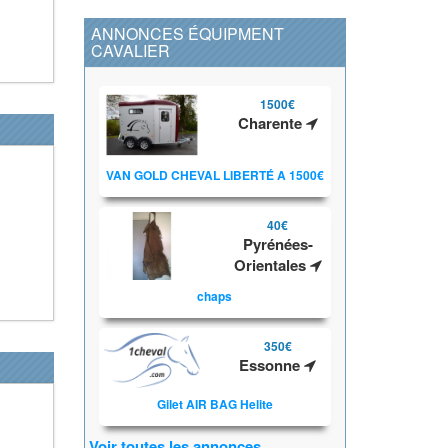
ANNONCES ÉQUIPMENT
CAVALIER
1500€
Charente
VAN GOLD CHEVAL LIBERTÉ A 1500€
40€
Pyrénées-
Orientales
chaps
350€
Essonne
Gilet AIR BAG Helite
Voir toutes les annonces