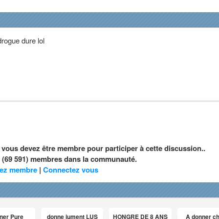
rogue dure lol
, vous devez être membre pour participer à cette discussion..
nt (69 591) membres dans la communauté.
ez membre
|
Connectez vous
ner Pure
donne jument LUS
HONGRE DE 8 ANS
A donner c