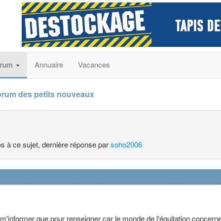
orum
Annuaire
Vacances
orum des petits nouveaux
es à ce sujet, dernière réponse par
soho2006
r m'informer que pour renseigner car le monde de l'équitation concer