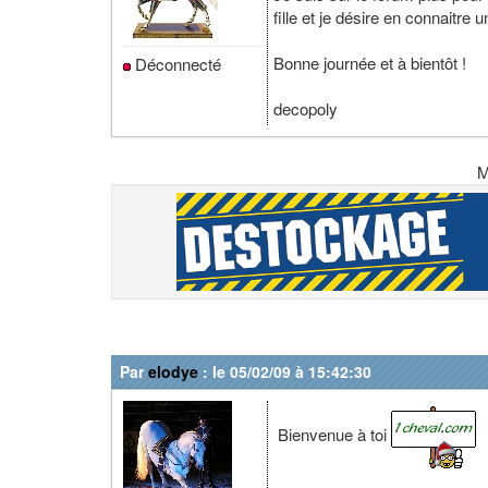
fille et je désire en connaitre 
Bonne journée et à bientôt !
Déconnecté
decopoly
M
Par
elodye
: le 05/02/09 à 15:42:30
Bienvenue à toi