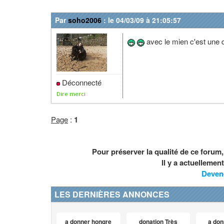
Par
soho2006
: le 04/03/09 à 21:05:57
avec le mien c'est une d
Déconnecté
Dire merci
Page
:
1
Pour préserver la qualité de ce forum
Il y a actuelleme
Deven
LES DERNIÈRES ANNONCES
a donner hongre
donation Très
a don