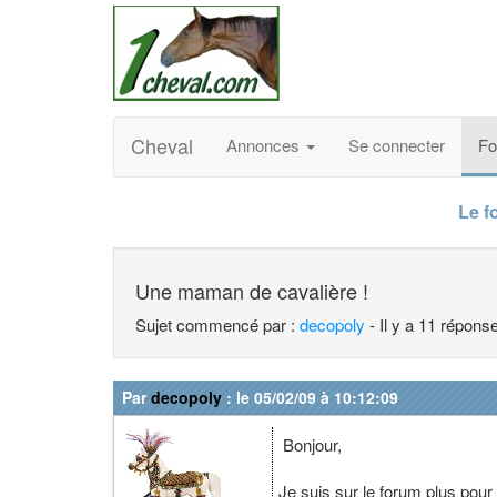
Cheval
Annonces
Se connecter
F
Le f
Une maman de cavalière !
Sujet commencé par :
decopoly
- Il y a 11 répons
Par
decopoly
: le 05/02/09 à 10:12:09
Bonjour,
Je suis sur le forum plus pou