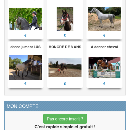
€
€
€
donne jument LUS
HONGRE DE 8 ANS
A donner cheval
€
€
€
MON COMPTE
Pas encore inscrit ?
C'est rapide simple et gratuit !