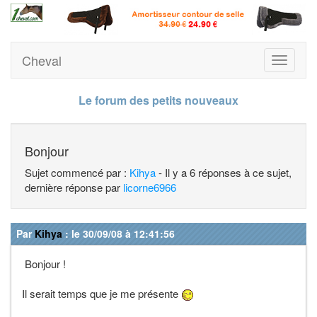
Cheval
Toggle
navigati
Le forum des petits nouveaux
Bonjour
Sujet commencé par :
Kihya
- Il y a 6 réponses à ce sujet,
dernière réponse par
licorne6966
Par
Kihya
: le 30/09/08 à 12:41:56
Bonjour !
Il serait temps que je me présente