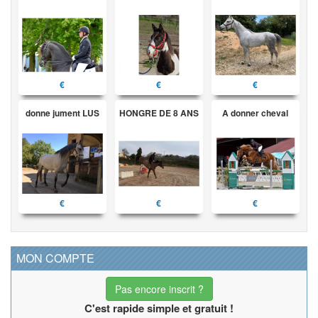
€
€
€
donne jument LUS
HONGRE DE 8 ANS
A donner cheval
€
€
€
MON COMPTE
Pas encore inscrit ?
C'est rapide simple et gratuit !