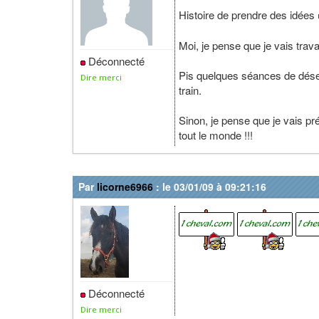
Histoire de prendre des idées
Moi, je pense que je vais trava
Déconnecté
Pis quelques séances de désens
Dire merci
train.
Sinon, je pense que je vais p
tout le monde !!!
Par
licorne6966
: le 03/01/09 à 09:21:16
Déconnecté
Dire merci