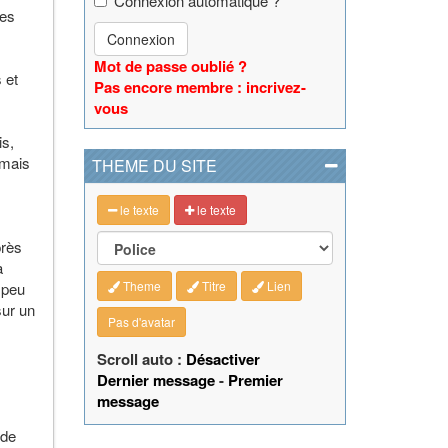
Connexion automatique ?
les
Connexion
Mot de passe oublié ?
 et
Pas encore membre : incrivez-
vous
is,
 mais
THEME DU SITE
le texte
le texte
près
à
Theme
Titre
Lien
 peu
sur un
Pas d'avatar
Scroll auto :
Désactiver
Dernier message
-
Premier
message
 de