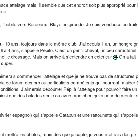
ace attelage mais, il semble que cet endroit soit plus approprié pour 
nce.
s, j'habite vers Bordeaux- Blaye en gironde. Je suis vendeuse en fruits
- 10 ans, toujours dans le même club. J'ai depuis 1 an, un hongre gr
Il a 4 ans, s'appelle Pépito. C'est un gentil cheval, un peu caractériel
moi le dressage. Mais on arrive à s'entendre en extérieur
On a fait
 super.
'aimerais commencer l'attelage et que je ne trouve pas de structures 
via ce forum des pro ou particuliers compétents qui pourront m'aider 
itions. J'aimerais débourrer Pépi à l'attelage pour pouvoir faire un
 ainsi que des balades seule ou avec mon chéri qui a peur de monter 
(lévrier espagnol) qui s'appelle Catapun et une rattounette qui s'appelle
t mettre les photos, mais dès que je capte, je vous mettrais des pix