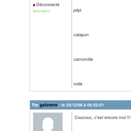
Déconnecté
pépi
Dire merci
catapun
camomille
voilà
Par
galorette
: le 24/12/08 à 06:52:01
Coucouc, c'est encore moi !!!