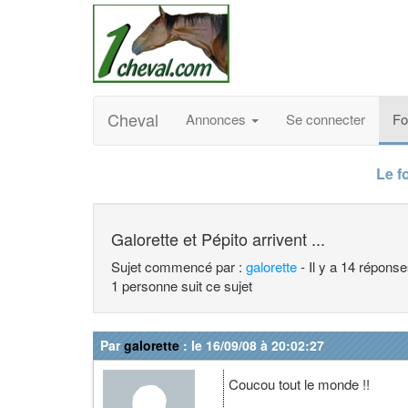
Cheval
Annonces
Se connecter
F
Le f
Galorette et Pépito arrivent ...
Sujet commencé par :
galorette
- Il y a 14 répons
1 personne suit ce sujet
Par
galorette
: le 16/09/08 à 20:02:27
Coucou tout le monde !!