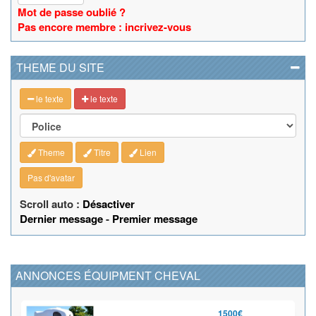
Mot de passe oublié ?
Pas encore membre : incrivez-vous
THEME DU SITE
le texte
le texte
Theme
Titre
Lien
Pas d'avatar
Scroll auto :
Désactiver
Dernier message
-
Premier message
ANNONCES ÉQUIPMENT CHEVAL
1500€