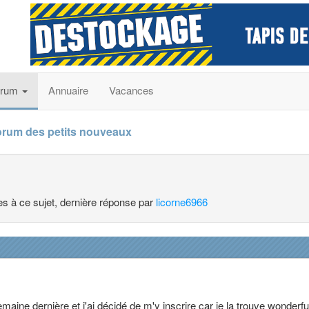
orum
Annuaire
Vacances
orum des petits nouveaux
ses à ce sujet, dernière réponse par
licorne6966
maine dernière et j'ai décidé de m'y inscrire car je la trouve wonderfu