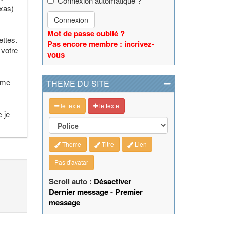
Connexion automatique ?
exas)
Connexion
Mot de passe oublié ?
ettes.
Pas encore membre : incrivez-
 votre
vous
 me
THEME DU SITE
le texte
le texte
 je
Theme
Titre
Lien
Pas d'avatar
Scroll auto :
Désactiver
Dernier message
-
Premier
message