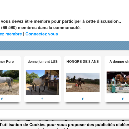
, vous devez être membre pour participer à cette discussion..
nt (69 590) membres dans la communauté.
ez membre
|
Connectez vous
ner Pure
donne jument LUS
HONGRE DE 8 ANS
A donner c
€
€
€
€
ription
Conditions d'utilisation
Contacts
© 2026 1cheval.com
Ecur
l’utilisation de Cookies pour vous proposer des publicités ciblées