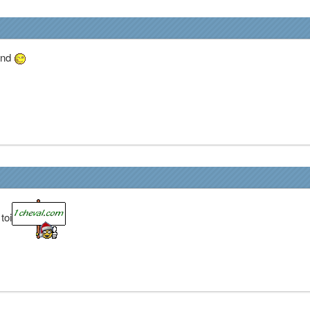
end
toi