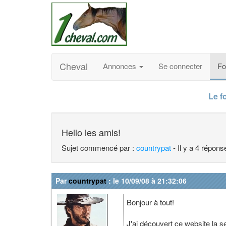
Cheval
Annonces
Se connecter
F
Le f
Hello les amis!
Sujet commencé par :
countrypat
- Il y a 4 répon
Par
countrypat
: le 10/09/08 à 21:32:06
Bonjour à tout!
J'ai découvert ce website la se