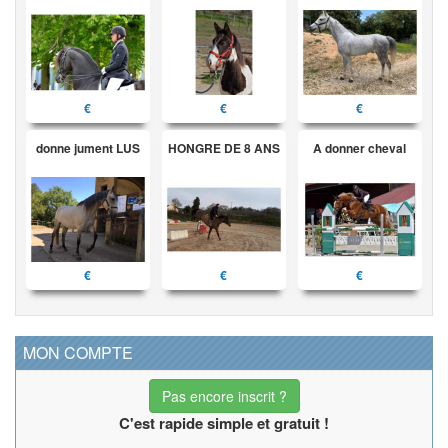
€
€
€
donne jument LUS
HONGRE DE 8 ANS
A donner cheval
€
€
€
MON COMPTE
Pas encore inscrit ?
C'est rapide simple et gratuit !