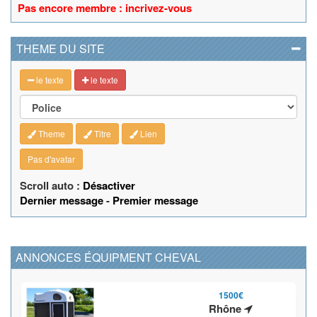
Pas encore membre : incrivez-vous
THEME DU SITE
le texte
le texte
Theme
Titre
Lien
Pas d'avatar
Scroll auto :
Désactiver
Dernier message
-
Premier message
ANNONCES ÉQUIPMENT CHEVAL
1500€
Rhône