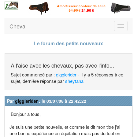
Cheval
Toggle
navigati
Le forum des petits nouveaux
A l'aise avec les chevaux, pas avec l'info...
Sujet commencé par :
gigglerider
- Il y a 5 réponses à ce
sujet, dernière réponse par
sheytana
Par
gigglerider
: le 03/07/08 à 22:42:22
Bonjour a tous,
Je suis une petite nouvelle, et comme le dit mon titre j'ai
une bonne expérience en équitation mais pas du tout en