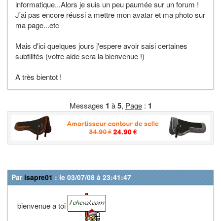
informatique...Alors je suis un peu paumée sur un forum !
J'ai pas encore réussi a mettre mon avatar et ma photo sur
ma page...etc
Mais d'ici quelques jours j'espere avoir saisi certaines
subtilités (votre aide sera la bienvenue !)
A très bientot !
Messages
1
à
5
,
Page
:
1
Par
isapre01
: le 03/07/08 à 23:41:47
bienvenue a toi