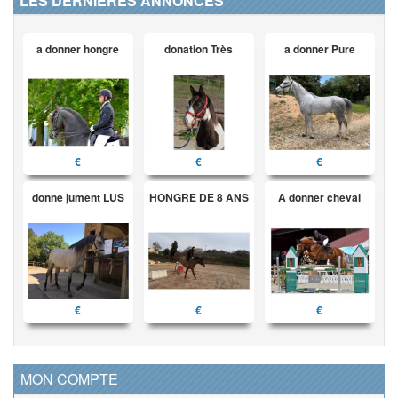
LES DERNIÈRES ANNONCES
a donner hongre
donation Très
a donner Pure
€
€
€
donne jument LUS
HONGRE DE 8 ANS
A donner cheval
€
€
€
MON COMPTE