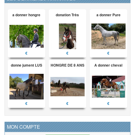
a donner hongre
donation Très
a donner Pure
€
€
€
donne jument LUS
HONGRE DE 8 ANS
A donner cheval
€
€
€
MON COMPTE