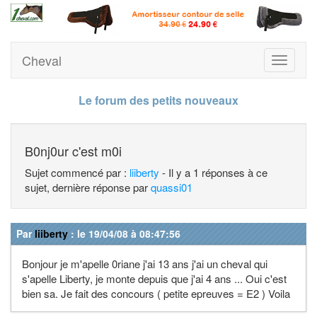
Cheval
Toggle
navigati
Le forum des petits nouveaux
B0nj0ur c'est m0i
Sujet commencé par :
liiberty
- Il y a 1 réponses à ce
sujet, dernière réponse par
quassi01
Par
liiberty
: le 19/04/08 à 08:47:56
Bonjour je m'apelle 0riane j'ai 13 ans j'ai un cheval qui
s'apelle Liberty, je monte depuis que j'ai 4 ans ... Oui c'est
bien sa. Je fait des concours ( petite epreuves = E2 ) Voila