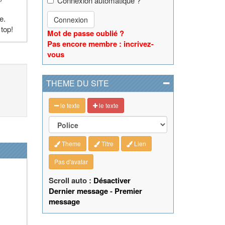
Connexion automatique ?
e.
Connexion
 top!
Mot de passe oublié ?
Pas encore membre : incrivez-
vous
THEME DU SITE
le texte
le texte
Theme
Titre
Lien
Pas d'avatar
Scroll auto :
Désactiver
Dernier message
-
Premier
message