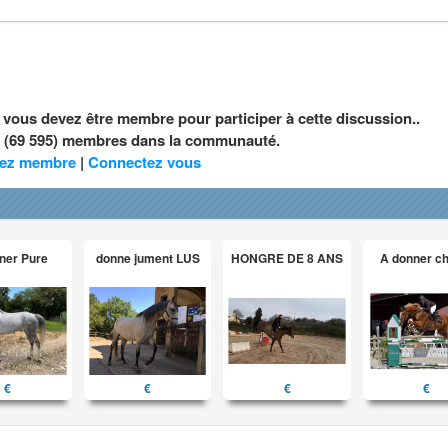
, vous devez être membre pour participer à cette discussion..
nt (69 595) membres dans la communauté.
ez membre
|
Connectez vous
ner Pure
donne jument LUS
HONGRE DE 8 ANS
A donner c
€
€
€
€