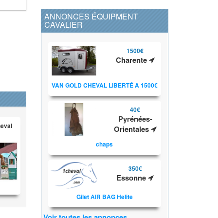
ANNONCES ÉQUIPMENT
CAVALIER
1500€
Charente
VAN GOLD CHEVAL LIBERTÉ A 1500€
40€
Pyrénées-
heval
Orientales
chaps
350€
Essonne
Gilet AIR BAG Helite
Voir toutes les annonces