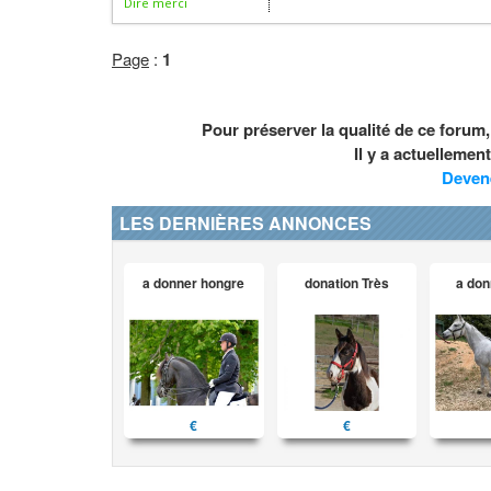
Dire merci
Page
:
1
Pour préserver la qualité de ce forum
Il y a actuelleme
Deven
LES DERNIÈRES ANNONCES
a donner hongre
donation Très
a don
€
€