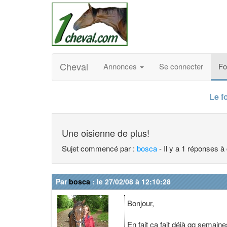
Cheval
Annonces
Se connecter
F
Le f
Une oisienne de plus!
Sujet commencé par :
bosca
- Il y a 1 réponses à
Par
bosca
: le 27/02/08 à 12:10:28
Bonjour,
En fait ça fait déjà qq semaine