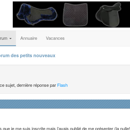
orum
Annuaire
Vacances
orum des petits nouveaux
 ce sujet, dernière réponse par
Flash
s que je me suis inscrite mais j'avais oublié de me présenter (la nulle!