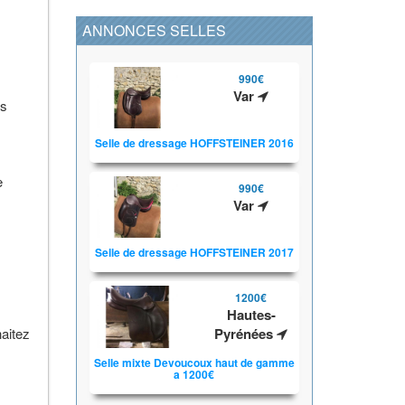
ANNONCES SELLES
990€
Var
es
Selle de dressage HOFFSTEINER 2016
e
990€
Var
Selle de dressage HOFFSTEINER 2017
1200€
Hautes-
haitez
Pyrénées
Selle mixte Devoucoux haut de gamme
a 1200€