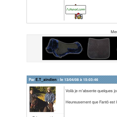
Me
Par
E.T_aindien
: le 13/04/08 à 15:03:46
Voilà je m'absente quelques j
Heureusement que Fantô est là