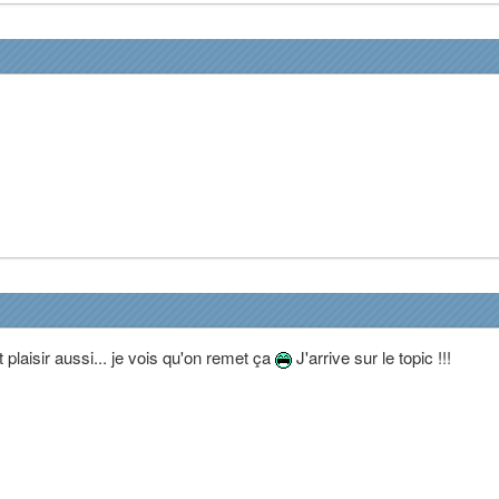
 plaisir aussi... je vois qu'on remet ça
J'arrive sur le topic !!!