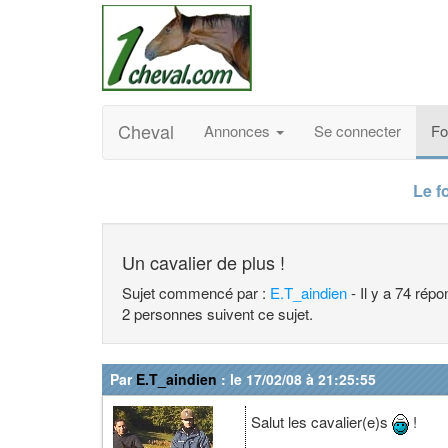
Cheval
Annonces
Se connecter
F
Le f
Un cavalier de plus !
Sujet commencé par :
E.T_aindien
- Il y a 74 rép
2 personnes suivent ce sujet.
Par
E.T_aindien
: le 17/02/08 à 21:25:55
Salut les cavalier(e)s
!