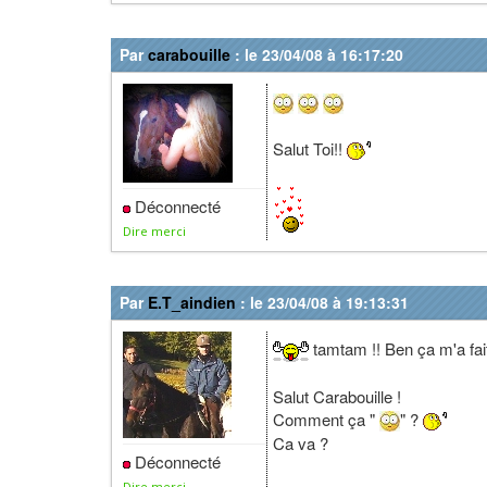
Par
carabouille
: le 23/04/08 à 16:17:20
Salut Toi!!
Déconnecté
Dire merci
Par
E.T_aindien
: le 23/04/08 à 19:13:31
tamtam !! Ben ça m'a fait
Salut Carabouille !
Comment ça "
" ?
Ca va ?
Déconnecté
Dire merci