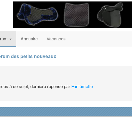
orum
Annuaire
Vacances
orum des petits nouveaux
onses à ce sujet, dernière réponse par
Fantômette