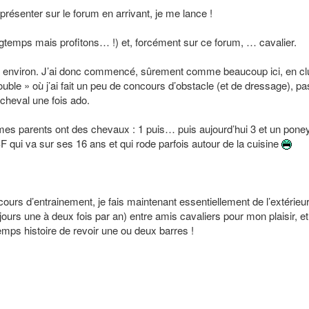
e présenter sur le forum en arrivant, je me lance !
ongtemps mais profitons… !) et, forcément sur ce forum, … cavalier.
ns environ. J’ai donc commencé, sûrement comme beaucoup ici, en cl
ouble » où j’ai fait un peu de concours d’obstacle (et de dressage), p
cheval une fois ado.
es parents ont des chevaux : 1 puis… puis aujourd’hui 3 et un poney
 qui va sur ses 16 ans et qui rode parfois autour de la cuisine
ours d’entrainement, je fais maintenant essentiellement de l’extérieur
jours une à deux fois par an) entre amis cavaliers pour mon plaisir, et
mps histoire de revoir une ou deux barres !