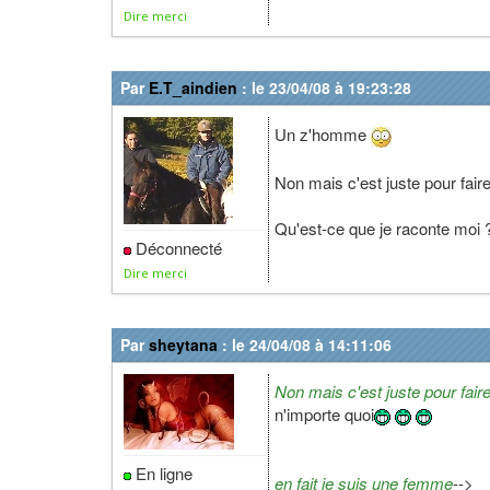
Dire merci
Par
E.T_aindien
: le 23/04/08 à 19:23:28
Un z'homme
Non mais c'est juste pour fai
Qu'est-ce que je raconte moi
Déconnecté
Dire merci
Par
sheytana
: le 24/04/08 à 14:11:06
Non mais c'est juste pour fa
n'importe quoi
En ligne
en fait je suis une femme
-->