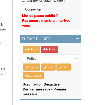
Connexion automatique ?
Connexion
Mot de passe oublié ?
Pas encore membre : incrivez-
ub
vous
asser
THEME DU SITE
.
le texte
le texte
Theme
Titre
Lien
 (et
 un
Pas d'avatar
Scroll auto :
Désactiver
Dernier message
-
Premier
message