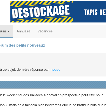
orum
Annuaire
Vacances
orum des petits nouveaux
 à ce sujet, dernière réponse par
mousc
fin le week-end, des ballades à cheval en prespective peut être pour
galop 7, mais cela fait déjà bien longtemps que je ne pratique plus que 