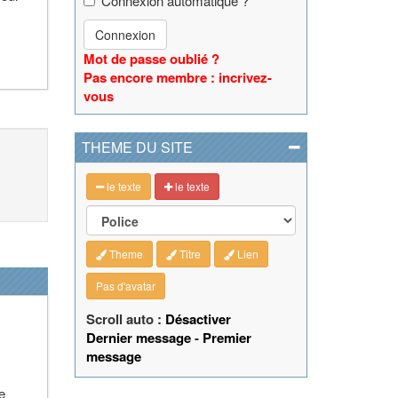
Connexion automatique ?
Connexion
Mot de passe oublié ?
Pas encore membre : incrivez-
vous
THEME DU SITE
le texte
le texte
Theme
Titre
Lien
Pas d'avatar
Scroll auto :
Désactiver
Dernier message
-
Premier
message
e