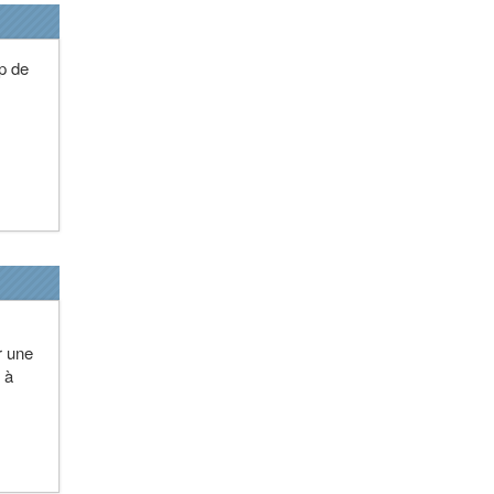
up de
ur une
 à