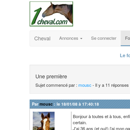
Cheval
Annonces
Se connecter
F
Le f
Une première
Sujet commencé par :
mousc
- Il y a 11 réponses
Par
mousc
: le 18/01/08 à 17:40:18
Bonjour à toutes et à tous, en
certain.
J'ai 36 ans (et oui!) j'ai mon 