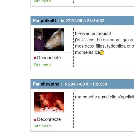
Dire merci
Par
polka51
: le 27/01/08 à 21:34:32
bienvenue mousc!
j'ai 41 ans, hé oui aussi, galo
mes deux filles, tydothilda et
moments ici
Déconnecté
Dire merci
Par
sheytana
: le 29/01/08 à 11:28:30
ma ponette aussi elle s'apellait
Déconnecté
Dire merci