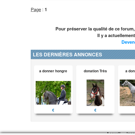
Page
:
1
Pour préserver la qualité de ce forum
Il y a actuelleme
Deven
LES DERNIÈRES ANNONCES
a donner hongre
donation Très
a don
€
€
Accueil
Insc