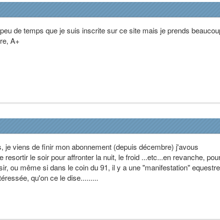
t peu de temps que je suis inscrite sur ce site mais je prends beauco
ire, A+
s, je viens de finir mon abonnement (depuis décembre) j'avous
 resortir le soir pour affronter la nuit, le froid ...etc...en revanche, po
sir, ou même si dans le coin du 91, il y a une "manifestation" equestre
téressée, qu'on ce le dise.........