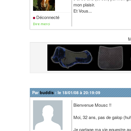
mon plaisir.
Et Vous...
Déconnecté
Dire merci
M
Par
buddis
: le 18/01/08 à 20:19:09
Bienvenue Mousc !!
Moi, 32 ans, pas de galop (hu
Je partage ma vie equestre ave