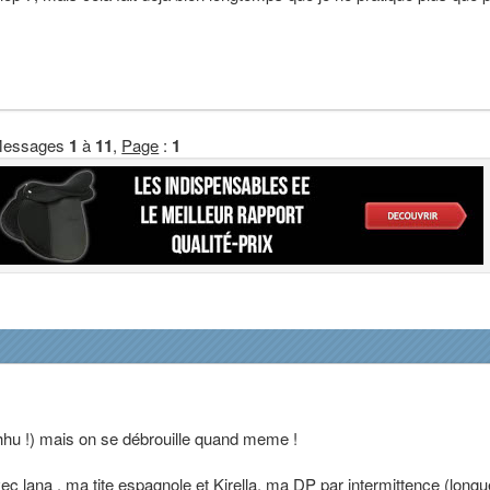
essages
1
à
11
,
Page
:
1
hhu !) mais on se débrouille quand meme !
c lana , ma tite espagnole et Kirella, ma DP par intermittence (longu