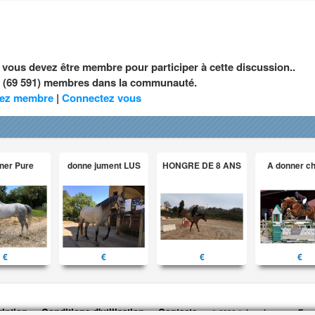
, vous devez être membre pour participer à cette discussion..
nt (69 591) membres dans la communauté.
ez membre
|
Connectez vous
ner Pure
donne jument LUS
HONGRE DE 8 ANS
A donner c
€
€
€
€
ription
Conditions d'utilisation
Contacts
© 2026 1cheval.com
Ecur