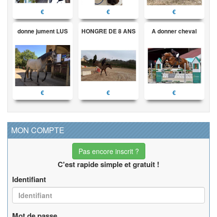
€
€
€
donne jument LUS
HONGRE DE 8 ANS
A donner cheval
€
€
€
MON COMPTE
Pas encore inscrit ?
C'est rapide simple et gratuit !
Identifiant
Mot de passe