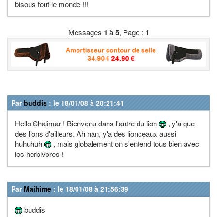
bisous tout le monde !!!
Messages
1
à
5
,
Page
:
1
Par
buddis
: le 18/01/08 à 20:21:41
Hello Shalimar ! Bienvenu dans l'antre du lion
, y'a que
des lions d'ailleurs. Ah nan, y'a des lionceaux aussi
huhuhuh
, mais globalement on s'entend tous bien avec
les herbivores !
Par
Maihime
: le 18/01/08 à 21:56:39
buddis