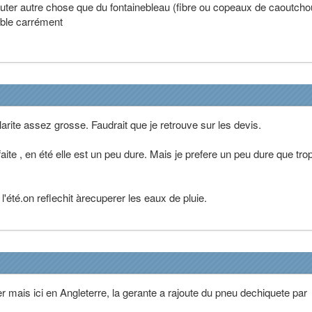
jouter autre chose que du fontainebleau (fibre ou copeaux de caoutch
sable carrément
rite assez grosse. Faudrait que je retrouve sur les devis.
faite , en été elle est un peu dure. Mais je prefere un peu dure que tro
 l'été.on reflechit àrecuperer les eaux de pluie.
er mais ici en Angleterre, la gerante a rajoute du pneu dechiquete par