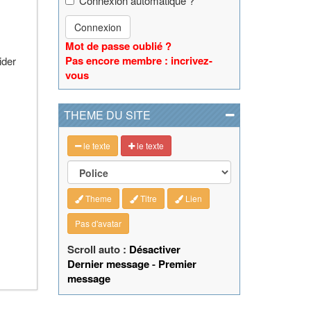
Connexion automatique ?
Connexion
Mot de passe oublié ?
Pas encore membre : incrivez-
ider
vous
THEME DU SITE
le texte
le texte
Theme
Titre
Lien
Pas d'avatar
Scroll auto :
Désactiver
Dernier message
-
Premier
message