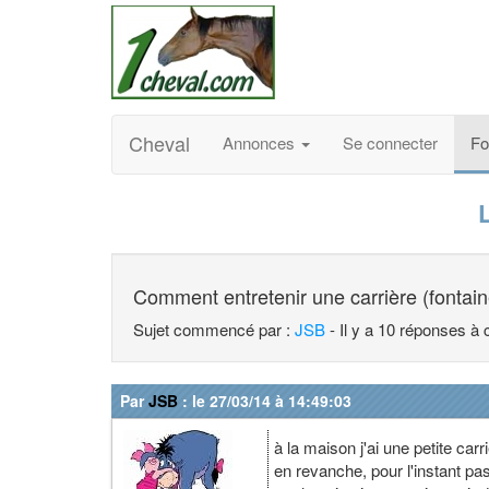
Cheval
Annonces
Se connecter
F
Comment entretenir une carrière (fontai
Sujet commencé par :
JSB
- Il y a 10 réponses à 
Par
JSB
: le 27/03/14 à 14:49:03
à la maison j'ai une petite car
en revanche, pour l'instant pas