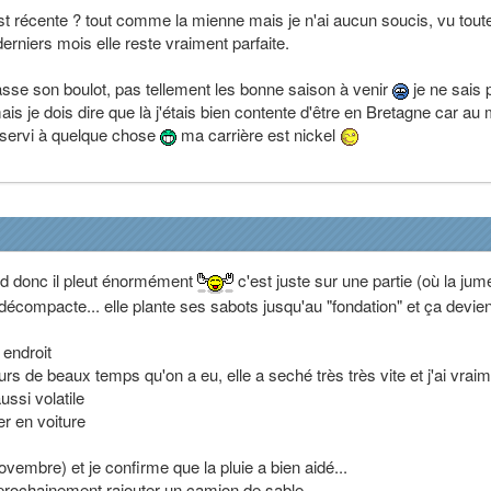
st récente ? tout comme la mienne mais je n'ai aucun soucis, vu toute
erniers mois elle reste vraiment parfaite.
fasse son boulot, pas tellement les bonne saison à venir
je ne sais 
ais je dois dire que là j'étais bien contente d'être en Bretagne car au
 a servi à quelque chose
ma carrière est nickel
ord donc il pleut énormément
c'est juste sur une partie (où la jum
 décompacte... elle plante ses sabots jusqu'au "fondation" et ça devien
 endroit
rs de beaux temps qu'on a eu, elle a seché très très vite et j'ai vrai
ussi volatile
er en voiture
ovembre) et je confirme que la pluie a bien aidé...
rochainement rajouter un camion de sable