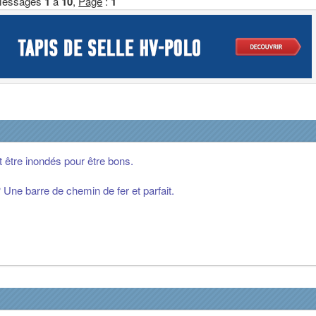
essages
1
à
10
,
Page
:
1
 être inondés pour être bons.
 Une barre de chemin de fer et parfait.