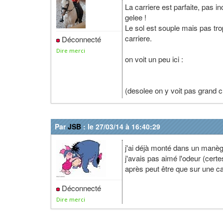
La carriere est parfaite, pas i
gelee !
Le sol est souple mais pas trop
carriere.
Déconnecté
Dire merci
on voit un peu ici :
(desolee on y voit pas grand c
Par
JSB
: le 27/03/14 à 16:40:29
j'ai déjà monté dans un manèg
j'avais pas aimé l'odeur (certe
après peut être que sur une car
Déconnecté
Dire merci