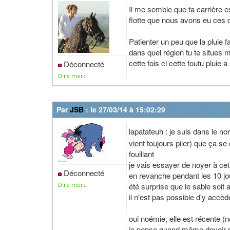
Il me semble que ta carrière e
flotte que nous avons eu ces d
Patienter un peu que la pluie 
dans quel région tu te situes m
cette fois ci cette foutu pluie
Déconnecté
Dire merci
Par
JSB
: le 27/03/14 à 15:02:29
lapatateuh : je suis dans le n
vient toujours piler) que ça se
fouillant
je vais essayer de noyer à cet
Déconnecté
en revanche pendant les 10 jou
été surprise que le sable soit a
Dire merci
il n'est pas possible d'y accèd
oui noémie, elle est récente (n
je pense quand même devoir p