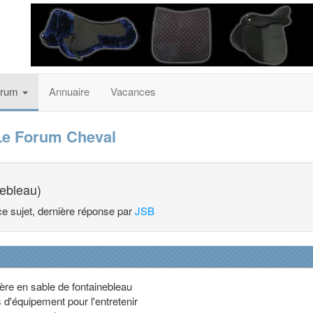
orum
Annuaire
Vacances
Le Forum Cheval
nebleau)
ce sujet, dernière réponse par
JSB
rière en sable de fontainebleau
 d'équipement pour l'entretenir