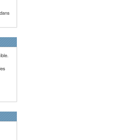
 dans
ible.
des