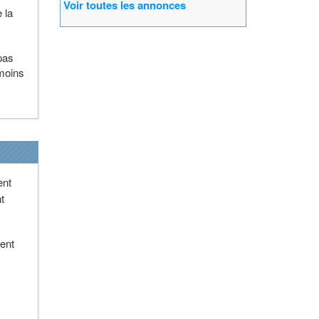
Voir toutes les annonces
 la
pas
 moins
ent
t
ment