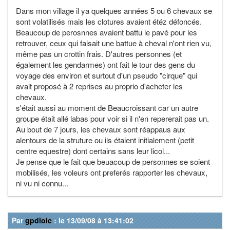
Dans mon village il ya quelques années 5 ou 6 chevaux se
sont volatilisés mais les clotures avaient étéz défoncés.
Beaucoup de perosnnes avaient battu le pavé pour les
retrouver, ceux qui faisait une battue à cheval n'ont rien vu,
même pas un crottin frais. D'autres personnes (et
également les gendarmes) ont fait le tour des gens du
voyage des environ et surtout d'un pseudo "cirque" qui
avait proposé à 2 reprises au proprio d'acheter les
chevaux.
s'était aussi au moment de Beaucroissant car un autre
groupe était allé labas pour voir si il n'en repererait pas un.
Au bout de 7 jours, les chevaux sont réappaus aux
alentours de la struture ou ils étaient initialement (petit
centre equestre) dont certains sans leur licol...
Je pense que le fait que beuacoup de personnes se soient
mobilisés, les voleurs ont preferés rapporter les chevaux,
ni vu ni connu...
Par
gpdloic
: le 13/09/08 à 13:41:02