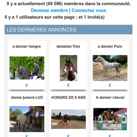
Il y a actuellement (69 596) membres dans la communauté.
Devenez membre
|
Connectez vous
Il y a 1 utilisateurs sur cette page : et
1
invité(s)
LES DERNIÈRES ANNONCES
a donner hongre
donation Très
a donner Pure
€
€
€
donne jument LUS
HONGRE DE 8 ANS
A donner cheval
€
€
€