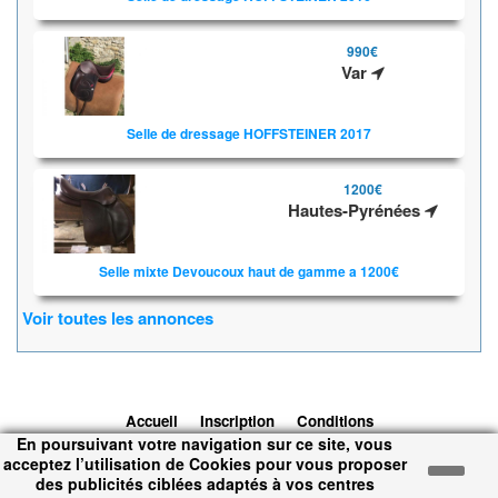
990€
Var
Selle de dressage HOFFSTEINER 2017
1200€
Hautes-Pyrénées
Selle mixte Devoucoux haut de gamme a 1200€
Voir toutes les annonces
Accueil
Inscription
Conditions
En poursuivant votre navigation sur ce site, vous
d'utilisation
Contacts
© 2026 1cheval.com
Ecurie Virtuelle -
acceptez l’utilisation de Cookies pour vous proposer
Jeu Cheval
des publicités ciblées adaptés à vos centres