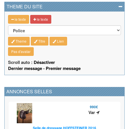
THEME DU SITE
le texte
le texte
Theme
Titre
Lien
Pas d'avatar
Scroll auto :
Désactiver
Dernier message
-
Premier message
ANNONCES SELLES
990€
Var
Selle de dressage HOFFSTEINER 2016