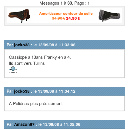
Messages
1
à
33
,
Page
:
1
Par
jocko38
: le 13/09/08 à 11:33:08
Cassiopé a 13ans Franky en a 4.
Ils sont vers Tullins
Par
jocko38
: le 13/09/08 à 11:34:12
A Poliénas plus précisément
Par
Amazon87
: le 13/09/08 à 11:35:06