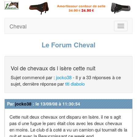
Cheval
Toggle
navigati
Le Forum Cheval
Vol de chevaux ds l isère cette nuit
Sujet commencé par :
jocko38
- Il y a 33 réponses à ce
sujet, dernière réponse par
titi diabolo
Par
jocko38
: le 13/09/08 à 11:30:54
Cette nuit deux chevaux ont disparu en Isère. il ne s agit
pas d une fugue le parc était clos avec les deux chevaux
en moins. Le club d à coté a vu un camion qui tournait ds la
nuit et avec la Beaucroissant ce week end...