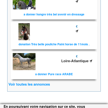
a donner hongre très bel avenir en dressage
€
donation Très belle pouliche Paint horse de 11mois .
€
Loire-Atlantique
a donner Pure race ARABE
Voir toutes les annonces
En poursuivant votre navigation sur ce site, vous
Accueil
Inscription
Conditions d'utilisation
Contacts
©