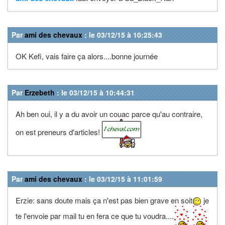
Par
ami des chevaux
: le 03/12/15 à 10:25:43
OK Kefi, vais faire ça alors....bonne journée
Par
Erzebeth
: le 03/12/15 à 10:44:31
Ah ben oui, il y a du avoir un couac parce qu'au contraire,
on est preneurs d'articles!
Par
ami des chevaux
: le 03/12/15 à 11:01:59
Erzie: sans doute mais ça n'est pas bien grave en soit
je
te l'envoie par mail tu en fera ce que tu voudra....