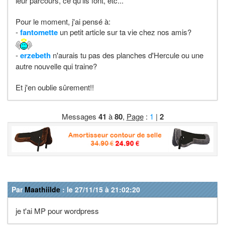
leur parcours, ce qu'ils font, etc...
Pour le moment, j'ai pensé à:
-
fantomette
un petit article sur ta vie chez nos amis?
-
erzebeth
n'aurais tu pas des planches d'Hercule ou une
autre nouvelle qui traine?
Et j'en oublie sûrement!!
Messages
41
à
80
,
Page
:
1
|
2
Par
Maathiilde
: le 27/11/15 à 21:02:20
je t'ai MP pour wordpress