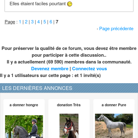
Elles étaient faciles pourtant
Page
:
1
|
2
|
3
|
4
|
5
|
6
|
7
·
Page précédente
Pour préserver la qualité de ce forum, vous devez être membre
pour participer à cette discussion..
Il y a actuellement (69 590) membres dans la communauté.
Devenez membre
|
Connectez vous
Il y a 1 utilisateurs sur cette page : et
1
invité(s)
LES DERNIÈRES ANNONCES
a donner hongre
donation Très
a donner Pure