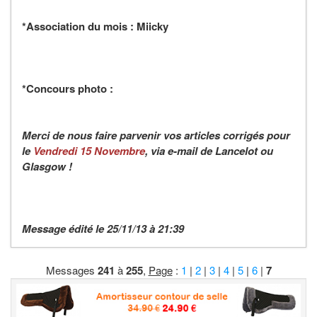
*Association du mois :
Miicky
*Concours photo :
Merci de nous faire parvenir vos articles corrigés pour
le
Vendredi 15 Novembre
, via e-mail de Lancelot ou
Glasgow !
Message édité le 25/11/13 à 21:39
Messages
241
à
255
,
Page
:
1
|
2
|
3
|
4
|
5
|
6
|
7