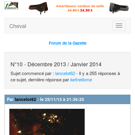
Cheval
Toggle
navigati
Forum de la Gazette
N°10 - Décembre 2013 / Janvier 2014
Sujet commencé par :
lancelot62
- Il y a 255 réponses à
ce sujet, dernière réponse par
kefiretlome
Par
lancelot62
: le 25/11/13 à 21:36:25