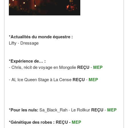
*Actualités du monde équestre :
Lifty - Dressage
*Expérience de… :
- Chris, récit de voyage en Mongolie
REÇU
-
MEP
- Al, Ice Queen Stage à La Cense
REÇU
-
MEP
*Pour les nuls:
Sa_Black_Rah - Le Rollkur
REÇU
-
MEP
*Génétique des robes :
REÇU
-
MEP