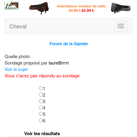
Cheval
Toggle
navigati
Forum de la Gazette
Quelle photo
Sondage proposé par
laureBrrrrr
Voir le sujet
Vous n'avez pas répondu au sondage
1
2
3
4
5
6
Voir les résultats