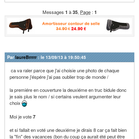
Messages
1
à
35
,
Page
:
1
Par
laureBrrrrr
: le 13/09/13 à 19:50:45
ca va raler parce que j'ai choisie une photo de chaque
personne j'éspére j'ai pas oublier trop de monde /
la premiére en couverture la deuxiéme en truc bidule donc
je sais plus le nom / si certains veulent argumenter leur
choix
Moi je vote
7
et si fallait en voté une deuxiéme je dirais 8 car ça fait bien
la "fin" des vacances (bon du coup ça aurait été peut être