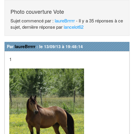
Photo couverture Vote
Sujet commencé par :
laureBrrrrr
- Il y a 35 réponses à ce
sujet, dernière réponse par
lancelot62
Par
laureBrrrrr
: le 13/09/13 à 19:48:14
1