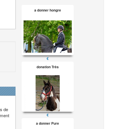
a donner hongre
€
donation Très
ls de
ement
€
a donner Pure