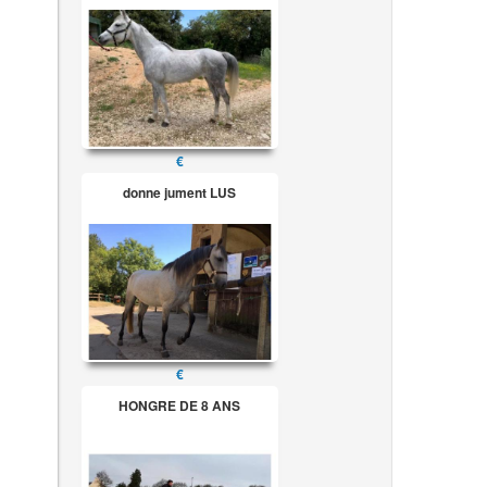
€
donne jument LUS
€
HONGRE DE 8 ANS