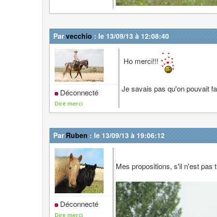
Par
vecchio
: le 13/09/13 à 12:08:40
Ho merci!!!
Je savais pas qu'on pouvait fai
Déconnecté
Dire merci
Par
Ruben
: le 13/09/13 à 19:06:12
Mes propositions, s'il n'est pas 
Déconnecté
Dire merci