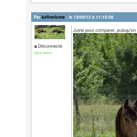
Par
kefiretlome
: le 13/09/13 à 11:15:06
Juste pour comparer, puisqu'on
Déconnecté
Dire merci