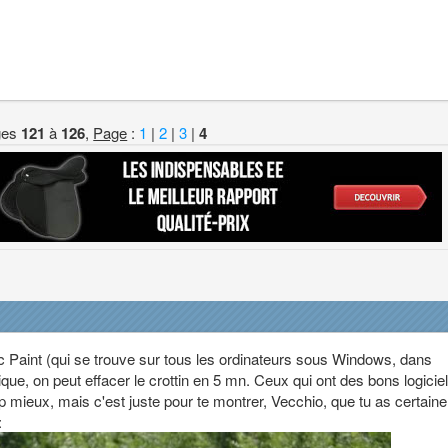
ges
121
à
126
,
Page
:
1
|
2
|
3
|
4
ec Paint (qui se trouve sur tous les ordinateurs sous Windows, dans
ique, on peut effacer le crottin en 5 mn. Ceux qui ont des bons logicie
p mieux, mais c'est juste pour te montrer, Vecchio, que tu as certain
: