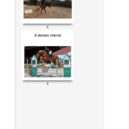
€
A donner cheval
€